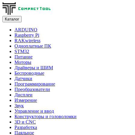
Каталог
ARDUINO
Raspberry Pi
RAKwireless
Одноплатные ПК
STM32
Питание
Моторы
Драйверы и ШИМ
Беспроводные
Датчики
Программирование
Преобразователи
Дисплеи
Измерение
Звук
Управление и ввод
Конструкторы и головоломки
3D и CNC
Разработка
Паяльное