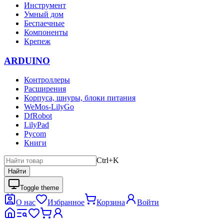
Инструмент
Умный дом
Беспаечные
Компоненты
Крепеж
ARDUINO
Контроллеры
Расширения
Корпуса, шнуры, блоки питания
WeMos-LilyGo
DfRobot
LilyPad
Pycom
Книги
Ctrl+K
Найти
Toggle theme
О нас
Избранное
Корзина
Войти