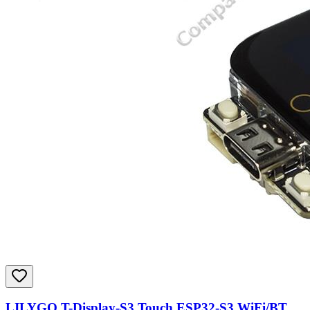
LILYGO T-Display-S3 Touch ESP32-S3 WiFi/BT