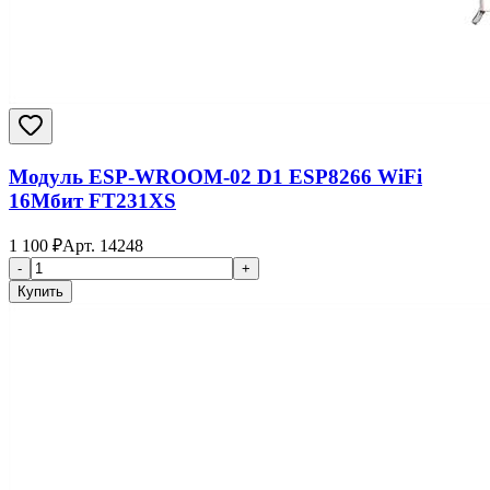
Модуль ESP-WROOM-02 D1 ESP8266 WiFi
16Мбит FT231XS
1 100
₽
Арт.
14248
-
+
Купить