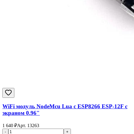
WiFi модуль NodeMcu Lua с ESP8266 ESP-12F с
экраном 0.96"
1 640
₽
Арт.
13263
-
+