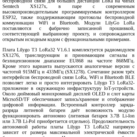
беспроводной связи для больших дистанций LoRa на чипах
Semtech XS127x, в паре с современным
высокопроизводительным программируемым контроллером
ESP32, также поддерживающим протоколы беспроводной
коммуникации WiFi и Bluetooth. Модули LilyGo LoRa
поставляются с фабрично записанной прошивкой,
соответствующей выбранному проекту, и сопровождаются
открытым исходным кодом с функциональными примерами.
Плата Lilygo T3 LoRa32 V1.6.1 комплектуется радиомодулем
SX1276, транслирующим и принимающим сигналы в
безлицензионном диапазоне EU868 на частоте 868МГц.
Кроме этого варианта выпускаются аналогичные версии с
частотой 915МГц и 433МГц (SX1278). Сочетание разом трёх
интерфейсов беспроводной связи LoRa, WiFi и Bluetooth BLE
позволяет легко и просто интегрировать Lilygo T3 LoRa32-
приложение в окружающую инфраструктуру IoT-устройств.
Около дюймовый монохромный дисплей OLED и слот карты
MicrsoSD/TF обеспечивают запись/хранение и отображение
цифровой информации. Встроенный контроллер заряда-
разряда литиевой батареи даёт возможность модулю
функционировать автономно (литиевая батарея 3.7В Li-Ion
или 3.7В Li-Pol приобретается отдельно). Продолжительность
автономной работы платы Lilygo T3 LoRa32 напрямую
зависит от размера максимальной электрической ёмкости