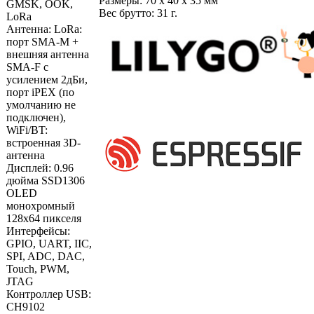
Размеры: 70 х 40 х 35 мм
GMSK, OOK,
Вес брутто: 31 г.
LoRa
Антенна: LoRa:
порт SMA-M +
внешняя антенна
SMA-F с
усилением 2дБи,
порт iPEX (по
умолчанию не
подключен),
WiFi/BT:
встроенная 3D-
антенна
Дисплей: 0.96
дюйма SSD1306
OLED
монохромный
128x64 пикселя
Интерфейсы:
GPIO, UART, IIC,
SPI, ADC, DAC,
Touch, PWM,
JTAG
Контроллер USB:
CH9102