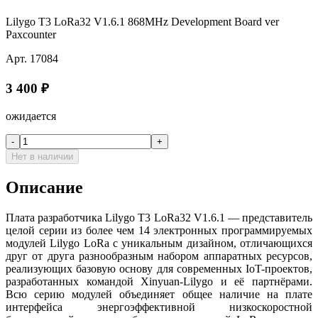
Lilygo T3 LoRa32 V1.6.1 868MHz Development Board ver
Paxcounter
Арт.
17084
3 400
₽
ожидается
-
+
Нет в наличии
Описание
Плата разработчика Lilygo T3 LoRa32 V1.6.1 — представитель
целой серии из более чем 14 электронных программируемых
модулей Lilygo LoRa с уникальным дизайном, отличающихся
друг от друга разнообразным набором аппаратных ресурсов,
реализующих базовую основу для современных IoT-проектов,
разработанных командой Xinyuan-Lilygo и её партнёрами.
Всю серию модулей объединяет общее наличие на плате
интерфейса энергоэффективной низкоскоростной