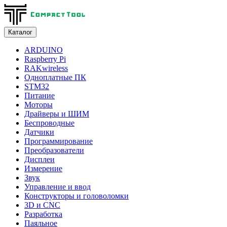
Каталог
ARDUINO
Raspberry Pi
RAKwireless
Одноплатные ПК
STM32
Питание
Моторы
Драйверы и ШИМ
Беспроводные
Датчики
Программирование
Преобразователи
Дисплеи
Измерение
Звук
Управление и ввод
Конструкторы и головоломки
3D и CNC
Разработка
Паяльное