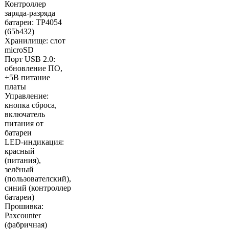
Контроллер
заряда-разряда
батареи: TP4054
(65b432)
Хранилище: слот
microSD
Порт USB 2.0:
обновление ПО,
+5В питание
платы
Управление:
кнопка сброса,
включатель
питания от
батареи
LED-индикация:
красный
(питания),
зелёный
(пользователский),
синий (контроллер
батареи)
Прошивка:
Paxcounter
(фабричная)