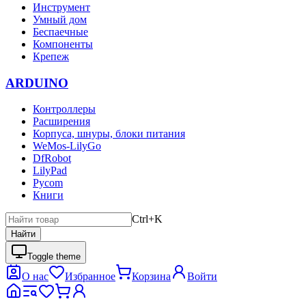
Инструмент
Умный дом
Беспаечные
Компоненты
Крепеж
ARDUINO
Контроллеры
Расширения
Корпуса, шнуры, блоки питания
WeMos-LilyGo
DfRobot
LilyPad
Pycom
Книги
Ctrl+K
Найти
Toggle theme
О нас
Избранное
Корзина
Войти