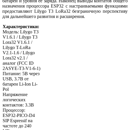
батареи и уровня её заряда. Наконец выводы контатов общего
назначения процессора ESP32 с настраиваемыми функциями
предоставляют Lilygo T3 LoRa32 безграничную перспективу
для дальнейшего развития и расширения.
Характеристики:
Модель: Lilygo T3
V1.6.1 / Lilygo T3
Lora32 V1.6.1 /
Lilygo T-LoRa
V2.1-1.6 / Lilygo
Lora32 v2.1 /
аналог (FCC ID
2ASYE-T3-V1-6-1)
Питание: 5В через
USB, 3.7В от
батареи Li-Ion Li-
Pol
Напряжение
логических
контактов: 3.3В
Процессор:
ESP32-PICO-D4
SIP Espressif на
частоте до 240