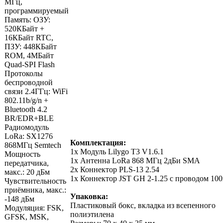
МГц,
программируемый
Память: ОЗУ:
520КБайт +
16КБайт RTC,
ПЗУ: 448КБайт
ROM, 4МБайт
Quad-SPI Flash
Протоколы
беспроводной
связи 2.4ГГц: WiFi
802.11b/g/n +
Bluetooth 4.2
BR/EDR+BLE
Радиомодуль
LoRa: SX1276
Комплектация:
868МГц Semtech
1x Модуль Lilygo T3 V1.6.1
Мощность
1х Антенна LoRa 868 МГц 2дБи SMA
передатчика,
2x Коннектор PLS-13 2.54
макс.: 20 дБм
1х Коннектор JST GH 2-1.25 с проводом 10
Чувствительность
приёмника, макс.:
Упаковка:
-148 дБм
Пластиковый бокс, вкладка из всепенного
Модуляция: FSK,
полиэтилена
GFSK, MSK,