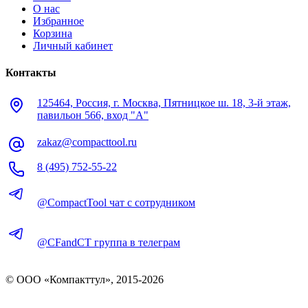
О нас
Избранное
Корзина
Личный кабинет
Контакты
125464, Россия, г. Москва, Пятницкое ш. 18, 3-й этаж,
павильон 566, вход "А"
zakaz@compacttool.ru
8 (495) 752-55-22
@CompactTool чат с сотрудником
@CFandCT группа в телеграм
© OOO «Компакттул», 2015-
2026