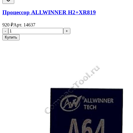
Процессор ALLWINNER H2+XR819
920
₽
Арт.
14637
-
+
Купить