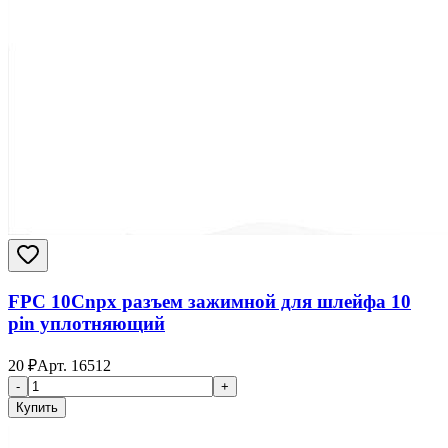
FPC 10Cnpx разъем зажимной для шлейфа 10
pin уплотняющий
20
₽
Арт.
16512
-
+
Купить