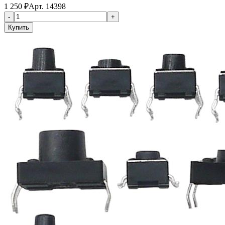
1 250
₽
Арт.
14398
-
+
Купить