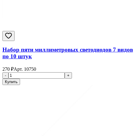
Набор пяти миллиметровых светодиодов 7 видов
по 10 штук
270
₽
Арт.
10750
-
+
Купить