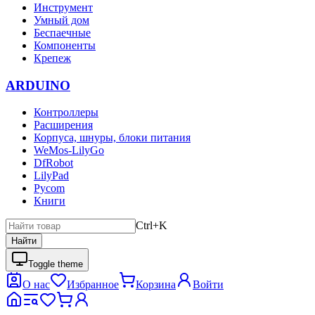
Инструмент
Умный дом
Беспаечные
Компоненты
Крепеж
ARDUINO
Контроллеры
Расширения
Корпуса, шнуры, блоки питания
WeMos-LilyGo
DfRobot
LilyPad
Pycom
Книги
Ctrl+K
Найти
Toggle theme
О нас
Избранное
Корзина
Войти