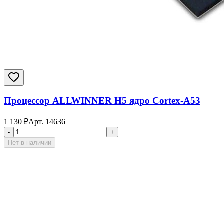
Процессор ALLWINNER H5 ядро Cortex-A53
1 130
₽
Арт.
14636
-
+
Нет в наличии