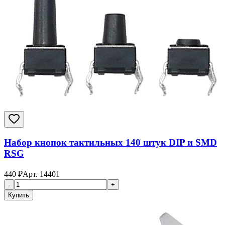
Набор кнопок тактильных 140 штук DIP и SMD
RSG
440
₽
Арт.
14401
-
+
Купить