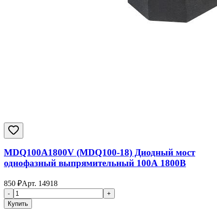
MDQ100A1800V (MDQ100-18) Диодный мост
однофазный выпрямительный 100А 1800В
850
₽
Арт.
14918
-
+
Купить