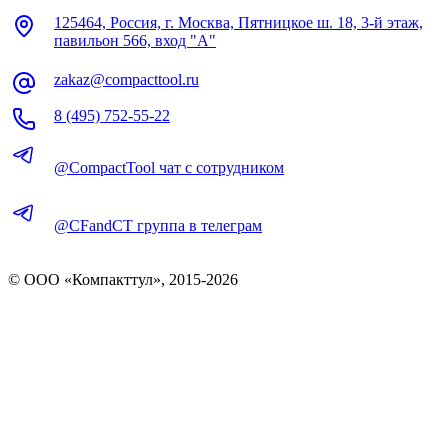
125464, Россия, г. Москва, Пятницкое ш. 18, 3-й этаж,
павильон 566, вход "А"
zakaz@compacttool.ru
8 (495) 752-55-22
@CompactTool чат с сотрудником
@CFandCT группа в телеграм
© OOO «Компакттул», 2015-
2026