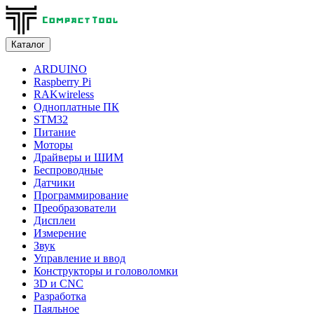
Каталог
ARDUINO
Raspberry Pi
RAKwireless
Одноплатные ПК
STM32
Питание
Моторы
Драйверы и ШИМ
Беспроводные
Датчики
Программирование
Преобразователи
Дисплеи
Измерение
Звук
Управление и ввод
Конструкторы и головоломки
3D и CNC
Разработка
Паяльное