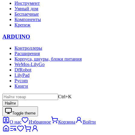
Инструмент
Умный дом
Беспаечные
Компоненты
Крепеж
ARDUINO
Контроллеры
Расширения
Корпуса, шнуры, блоки питания
WeMos-LilyGo
DfRobot
LilyPad
Pycom
Книги
Ctrl+K
Найти
Toggle theme
О нас
Избранное
Корзина
Войти