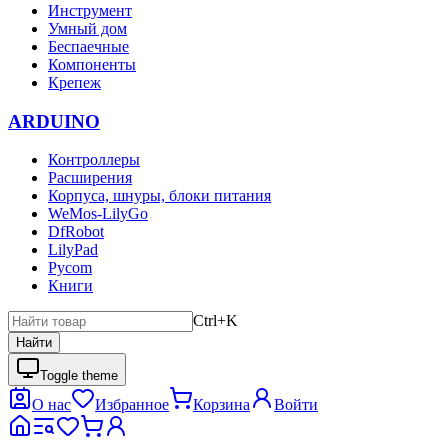
Инструмент
Умный дом
Беспаечные
Компоненты
Крепеж
ARDUINO
Контроллеры
Расширения
Корпуса, шнуры, блоки питания
WeMos-LilyGo
DfRobot
LilyPad
Pycom
Книги
Ctrl+K
Найти
Toggle theme
О нас
Избранное
Корзина
Войти