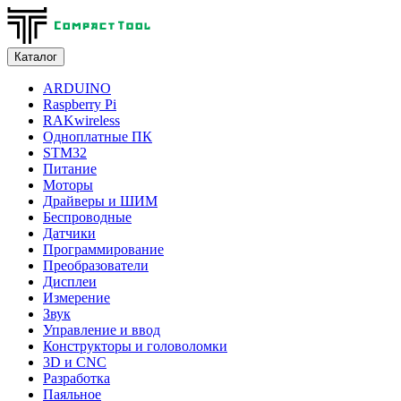
Каталог
ARDUINO
Raspberry Pi
RAKwireless
Одноплатные ПК
STM32
Питание
Моторы
Драйверы и ШИМ
Беспроводные
Датчики
Программирование
Преобразователи
Дисплеи
Измерение
Звук
Управление и ввод
Конструкторы и головоломки
3D и CNC
Разработка
Паяльное