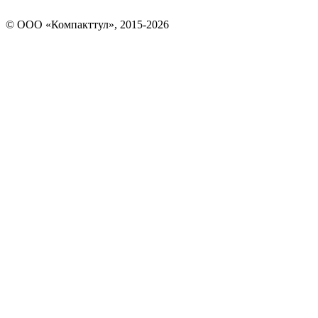
© OOO «Компакттул», 2015-
2026