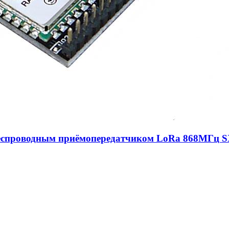
еспроводным приёмопередатчиком LoRa 868МГц S