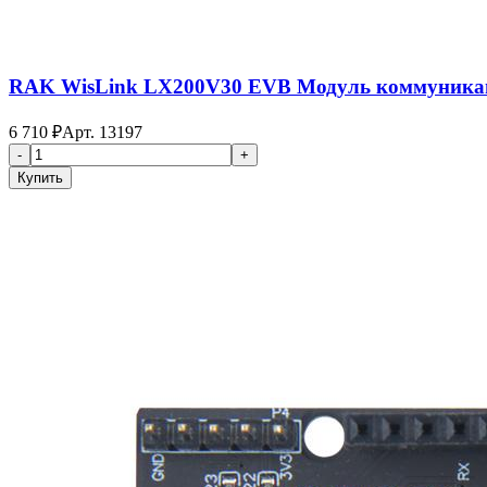
RAK WisLink LX200V30 EVB Модуль коммуникаци
6 710
₽
Арт.
13197
-
+
Купить