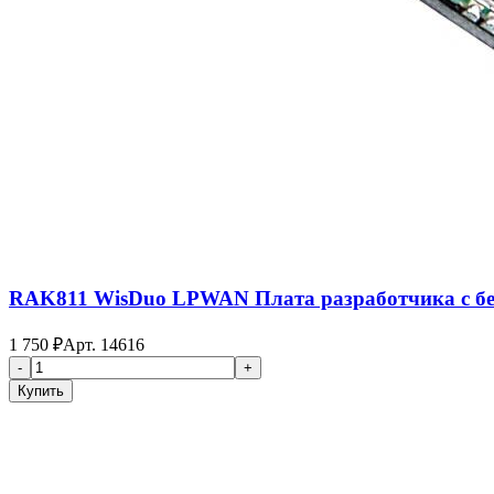
RAK811 WisDuo LPWAN Плата разработчика с б
1 750
₽
Арт.
14616
-
+
Купить