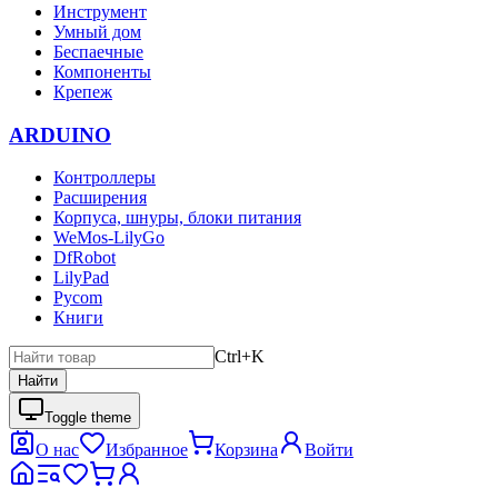
Инструмент
Умный дом
Беспаечные
Компоненты
Крепеж
ARDUINO
Контроллеры
Расширения
Корпуса, шнуры, блоки питания
WeMos-LilyGo
DfRobot
LilyPad
Pycom
Книги
Ctrl+K
Найти
Toggle theme
О нас
Избранное
Корзина
Войти