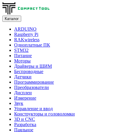
Каталог
ARDUINO
Raspberry Pi
RAKwireless
Одноплатные ПК
STM32
Питание
Моторы
Драйверы и ШИМ
Беспроводные
Датчики
Программирование
Преобразователи
Дисплеи
Измерение
Звук
Управление и ввод
Конструкторы и головоломки
3D и CNC
Разработка
Паяльное