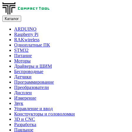
Каталог
ARDUINO
Raspberry Pi
RAKwireless
Одноплатные ПК
STM32
Питание
Моторы
Драйверы и ШИМ
Беспроводные
Датчики
Программирование
Преобразователи
Дисплеи
Измерение
Звук
Управление и ввод
Конструкторы и головоломки
3D и CNC
Разработка
Паяльное