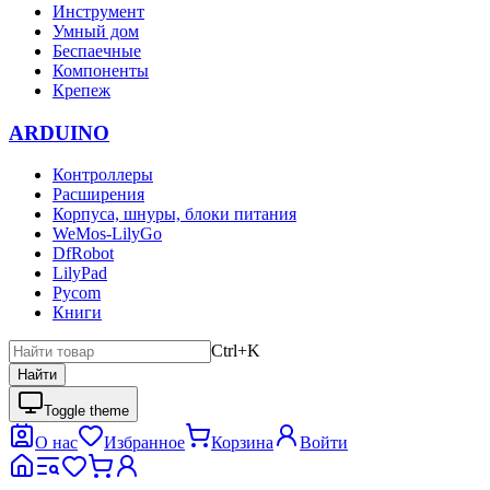
Инструмент
Умный дом
Беспаечные
Компоненты
Крепеж
ARDUINO
Контроллеры
Расширения
Корпуса, шнуры, блоки питания
WeMos-LilyGo
DfRobot
LilyPad
Pycom
Книги
Ctrl+K
Найти
Toggle theme
О нас
Избранное
Корзина
Войти