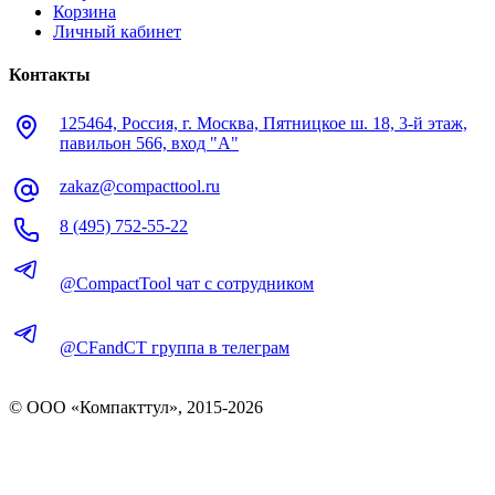
Корзина
Личный кабинет
Контакты
125464, Россия, г. Москва, Пятницкое ш. 18, 3-й этаж,
павильон 566, вход "А"
zakaz@compacttool.ru
8 (495) 752-55-22
@CompactTool чат с сотрудником
@CFandCT группа в телеграм
© OOO «Компакттул», 2015-
2026