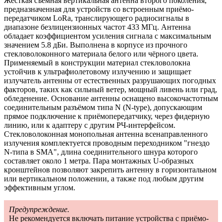
Жёсткая съёмная вертикальная антенна второго поколения,
предназначенная для устройств со встроенным приёмо-
передатчиком LoRa, транслирующего радиосигналы в
диапазоне безлицензионных частот 433 МГц. Антенна
обладает коэффициентом усиления сигнала с максимальным
значением 5.8 дБи. Выполнена в корпусе из прочного
стекловолоконного материала белого или чёрного цвета.
Применяемый в конструкции материал стекловолокна
устойчив к ультрафиолетовому излучению и защищает
излучатель антенны от естественных разрушающих погодных
факторов, таких как сильный ветер, мощный ливень или град,
обледенение. Основание антенны оснащено высокочастотным
соединительным разъёмом типа N (N-type), допускающим
прямое подключение к приёмопередатчику, через фидерную
линию, или к адаптеру с другим РЧ-интерфейсом.
Стекловолоконная монопольная антенна всенаправленного
излучения комплектуется проводным переходником "гнездо
N-типа в SMA", длина соединительного шнура которого
составляет около 1 метра. Пара монтажных U-образных
кронштейнов позволяют закрепить антенну в горизонтальном
или вертикальном положении, а также под любым другим
эффективным углом.
Предупреждение.
Не рекомендуется включать питание устройства с приёмо-