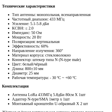
Технические характеристики
Тип антенны: монопольная, всенаправленная
Частотный диапазон: 433 МГц
Усиление: 5.1-5.8 дБи
КСВН: ≤ 2.0
Импеданс: 50 Ом
Мощность: 20 Вт
Поляризация: вертикальная
Эффективность: 60%
Направление излучения: 360°
Материал корпуса: стекловолокно
Коннектор: штекер типа N (N-type male)
Цвет: белый/чёрный
Длина: 800±10 мм
Диаметр: 25 мм
Рабочая температура: - 30 ºC ~ +60 ºC
Комплектация
Антенна LoRa 433МГц 5.8дБи 80см Х 1шт
Адаптер N-type/SMA 1метр х 1шт
Монтажный кронштейн U-образный Х 2 шт