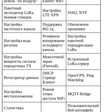
шлюза "по воздуху"
клиент WiFi
Пакетный
Настройка
экспедитор LoRa,
SSH2, NTP
LTE APN
базовая станция
Настройка
Поддержка
Обновление
частотного канала
802.1q
прошивки
Резервное
Настройка
Настройка кода
копирование
пакетной
региона
исходящего
переадресации
канала
LoRa
Настройка
Межсетевой
Встроенный
мощности сигнала
экран
LoRa-сервер
передатчика TX
(Firewall)
DHCP
OpenVPN, Ping
Регистратор данных
Сервер/
Watchdog
Клиент
Режим
Настройка
точки
MQTT-Bridge
местоположения
доступа WiFi
Пользовательский
Статистика
Веб-интерфейс