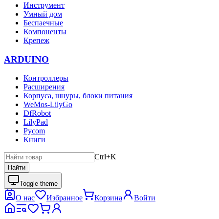
Инструмент
Умный дом
Беспаечные
Компоненты
Крепеж
ARDUINO
Контроллеры
Расширения
Корпуса, шнуры, блоки питания
WeMos-LilyGo
DfRobot
LilyPad
Pycom
Книги
Ctrl+K
Найти
Toggle theme
О нас
Избранное
Корзина
Войти