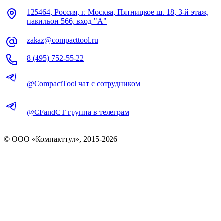
125464, Россия, г. Москва, Пятницкое ш. 18, 3-й этаж,
павильон 566, вход "А"
zakaz@compacttool.ru
8 (495) 752-55-22
@CompactTool чат с сотрудником
@CFandCT группа в телеграм
© OOO «Компакттул», 2015-
2026