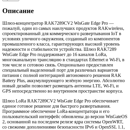
Описание
Шлюз-концентратор RAK7289CV2 WisGate Edge Pro —
пожалуй, один из самых наилучших продуктов RAKwireless,
спроектированный для коммерческого развертывания IoT в
условиях уличного окружения, созданный из компонентов
промышленного класса, гарантирующих высокий уровень
надежности и стабильности устройства. Шлюз RAK7289
WisGate Edge Pro поддерживает до 16 каналов LoRa,
многоканальную трансляцию в стандартах Ethernet и Wi-Fi, в
том числе и сотовою связь. Опционально предоставлен
специальный выделенный порт для различных вариантов
питания с полной интеграцией автономного решения RAK
Battery Plus, аккумулирующего зелёную энергию. Абсолютно
новый дизайн позволяет размещать антенны LTE, Wi-Fi, и
GPS непосредственно во внутреннем пространстве корпуса.
Шлюз LoRa RAK7289CV2 WisGate Edge Pro обеспечивает
единое готовое решение для быстрого развертывания.
Программное обеспечение LoRa-концентратора и его
пользовательский интерфейс обновлены до версии WisGateOS
2, основанной на последнем релизе ядра системы OpenWRT,
со свежими дополнениями безопасности IPv6 и OpenSSL 1.1,