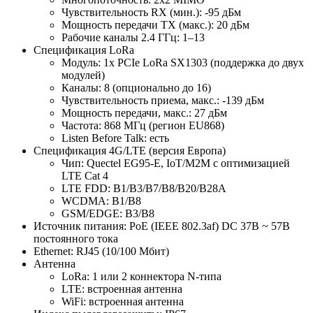
Чувствительность RX (мин.): -95 дБм
Мощность передачи TX (макс.): 20 дБм
Рабочие каналы 2.4 ГГц: 1–13
Спецификация LoRa
Модуль: 1х PCIe LoRa SX1303 (поддержка до двух
модулей)
Каналы: 8 (опционально до 16)
Чувствительность приема, макс.: -139 дБм
Мощность передачи, макс.: 27 дБм
Частота: 868 МГц (регион EU868)
Listen Before Talk: есть
Спецификация 4G/LTE (версия Европа)
Чип: Quectel EG95-E, IoT/M2M c оптимизацией
LTE Cat 4
LTE FDD: B1/B3/B7/B8/B20/B28A
WCDMA: B1/B8
GSM/EDGE: B3/B8
Источник питания: PoE (IEEE 802.3af) DC 37В ~ 57В
постоянного тока
Ethernet: RJ45 (10/100 Мбит)
Антенна
LoRa: 1 или 2 коннектора N-типа
LTE: встроенная антенна
WiFi: встроенная антенна