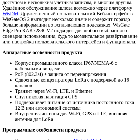
доступом к нескольким учётным записям, и многим другим.
Удалённое обслуживание шлюза возможно через платформу
WisDM
. Дружественный пользовательский Веб-интерфейс в
WisGateOS 2 выглядит несколько иначе и содержит гораздо
больше информации во всплывающих подсказках.
WisGate
Edge Pro RAK7289CV2 подходит для любого выбранного
сценария использования, будь то моментальное развёртывание
или настройка пользовательского интерфейса и функционала.
Аппаратные особенности продукта
Корпус промышленного класса IP67/NEMA-6 с
кабельными вводами
PoE (802.3af) + защита от перенапряжения
Сдвоенные концентраторы LoRa с поддержкой до 16
каналов
Транзит через Wi-Fi, LTE, и Ethernet
Спутниковая навигация GPS
Поддерживает питание от источника постоянного тока
12 В или автономной системы
Внутренняя антенна для Wi-Fi, GPS и LTE, внешняя
антенна для LoRa
Программные особенности продукта