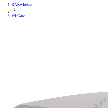
RAKwireless
WisGate