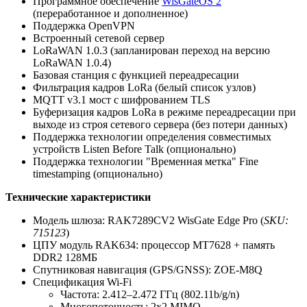
Программное обеспечение
WisGateOS 2
(переработанное и дополненное)
Поддержка OpenVPN
Встроенный сетевой сервер
LoRaWAN 1.0.3 (запланирован переход на версию
LoRaWAN 1.0.4)
Базовая станция с функцией переадресации
Фильтрация кадров LoRa (белый список узлов)
MQTT v3.1 мост с шифрованием TLS
Буферизация кадров LoRa в режиме переадресации при
выходе из строя сетевого сервера (без потери данных)
Поддержка технологии определения совместимых
устройств Listen Before Talk (опционально)
Поддержка технологии "Временная метка" Fine
timestamping (опционально)
Технические характеристики
Модель шлюза: RAK7289CV2 WisGate Edge Pro (
SKU:
715123
)
ЦПУ модуль RAK634: процессор MT7628 + память
DDR2 128МБ
Спутниковая навигация (GPS/GNSS): ZOE-M8Q
Спецификация Wi-Fi
Частота: 2.412–2.472 ГГц (802.11b/g/n)
Многопоточность: 2x2 MIMO