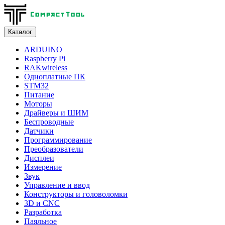
Каталог
ARDUINO
Raspberry Pi
RAKwireless
Одноплатные ПК
STM32
Питание
Моторы
Драйверы и ШИМ
Беспроводные
Датчики
Программирование
Преобразователи
Дисплеи
Измерение
Звук
Управление и ввод
Конструкторы и головоломки
3D и CNC
Разработка
Паяльное