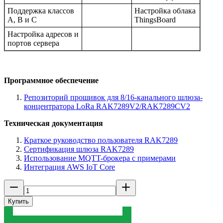
Поддержка классов
Настройка облака
А, B и С
ThingsBoard
Настройка адресов и
портов сервера
Программное обеспечение
Репозиторий прошивок для 8/16-канального шлюза-
концентратора LoRa RAK7289V2/RAK7289CV2
Техническая документация
Краткое руководство пользователя RAK7289
Сертификация шлюза RAK7289
Использование MQTT-брокера с примерами
Интеграция AWS IoT Core
Купить