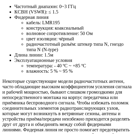
Частотный диапазон: 0~3 ГГц
КСВН (VSWR): ≤ 1.5
Фидерная линия
кабель: LMR195
конструкция: коаксиальный
волновое сопротивление: 50 Ом
цвет изоляции: чёрный
радиочастотный разъём: штекер типа N, гнездо
типа N (N-type)
Длина линии: 1.5м
Эксплуатационные условия
температура: - 40 ºC ~ +85 ºC
влажность: 5 % ~ 95 %
Некоторые существующие модели радиочастотных антенн,
часто обладающие высоким коэффициентом усиления сигнала
и рабочей мощностью, бывают слишком громоздкими для
непосредственного монтажа на корпус передатчика или
приёмника беспроводного сигнала. Чтобы избежать поломок
соединительных элементов радиотранслирующих узлов,
которые могут возникнуть в ветрянные сезоны, антены и
устройства приёма/передачи неизбежно приходится разделять
друг от друга и объединять между собой фидерными
линиями. Фидерная линия не просто помогает предотвратить