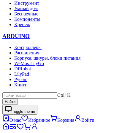
Инструмент
Умный дом
Беспаечные
Компоненты
Крепеж
ARDUINO
Контроллеры
Расширения
Корпуса, шнуры, блоки питания
WeMos-LilyGo
DfRobot
LilyPad
Pycom
Книги
Ctrl+K
Найти
Toggle theme
О нас
Избранное
Корзина
Войти