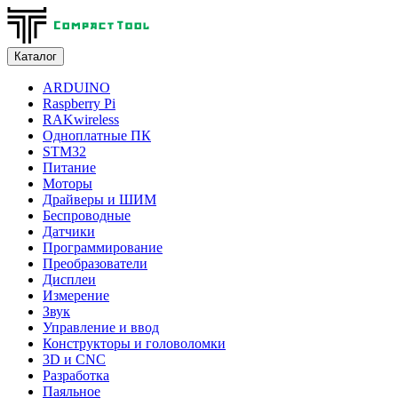
Каталог
ARDUINO
Raspberry Pi
RAKwireless
Одноплатные ПК
STM32
Питание
Моторы
Драйверы и ШИМ
Беспроводные
Датчики
Программирование
Преобразователи
Дисплеи
Измерение
Звук
Управление и ввод
Конструкторы и головоломки
3D и CNC
Разработка
Паяльное