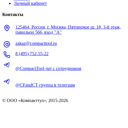
Личный кабинет
Контакты
125464, Россия, г. Москва, Пятницкое ш. 18, 3-й этаж,
павильон 566, вход "А"
zakaz@compacttool.ru
8 (495) 752-55-22
@CompactTool чат с сотрудником
@CFandCT группа в телеграм
© OOO «Компакттул», 2015-
2026