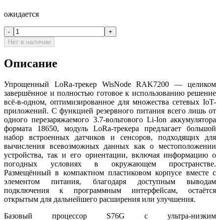
ожидается
-
+
Нет в наличии
Описание
Упрощенный LoRa-трекер WisNode RAK7200 — целиком
завершённое и полностью готовое к использованию решение
всё-в-одном, оптимизированное для множества сетевых IoT-
приложений. С функцией резервного питания всего лишь от
одного перезаряжаемого 3.7-вольтового Li-Ion аккумулятора
формата 18650, модуль LoRa-трекера предлагает большой
набор встроенных датчиков и сенсоров, подходящих для
вычисления всевозможных данных как о местоположении
устройства, так и его ориентации, включая информацию о
погодных условиях в окружающем пространстве.
Размещённый в компактном пластиковом корпусе вместе с
элементом питания, благодаря доступным выводам
подключения к программным интерфейсам, остаётся
открытым для дальнейшего расширения или улучшения.
Базовый процессор S76G с ультра-низким