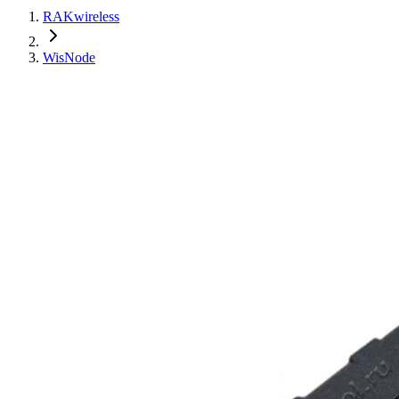
RAKwireless
WisNode