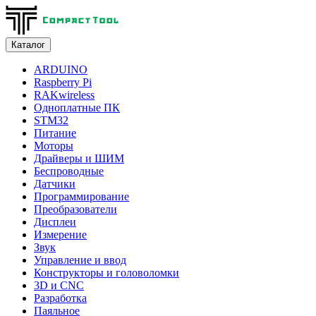
Каталог
ARDUINO
Raspberry Pi
RAKwireless
Одноплатные ПК
STM32
Питание
Моторы
Драйверы и ШИМ
Беспроводные
Датчики
Программирование
Преобразователи
Дисплеи
Измерение
Звук
Управление и ввод
Конструкторы и головоломки
3D и CNC
Разработка
Паяльное