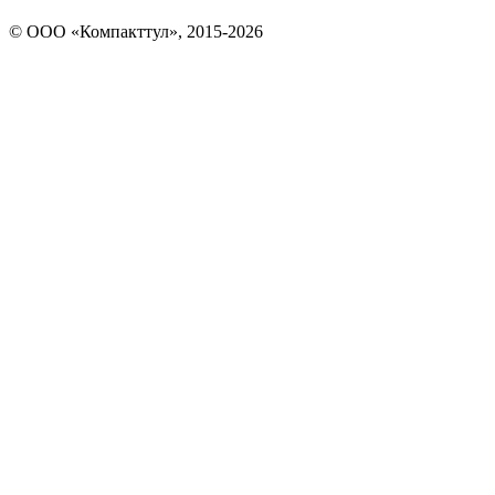
© OOO «Компакттул», 2015-
2026