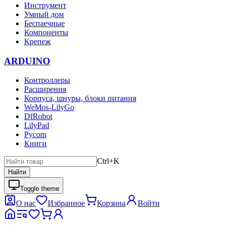
Инструмент
Умный дом
Беспаечные
Компоненты
Крепеж
ARDUINO
Контроллеры
Расширения
Корпуса, шнуры, блоки питания
WeMos-LilyGo
DfRobot
LilyPad
Pycom
Книги
Ctrl+K
Найти
Toggle theme
О нас
Избранное
Корзина
Войти