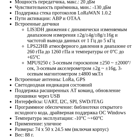
Мощность передатчика, макс.: 20 дБм
Чувствительность приёмника, мин.: -130 дБм
Поддержка стека протоколов LoRaWAN 1.0.2
Пути активации: ABP и OTAA
Встроенные датчики
LIS3DH движения с динамически изменяемым
диапазоном измерения ±2g/±4g/±8g/±16g и
частотой вывода данных от 1 Гц до 5 кГц
LPS22HB атмосферного давления в диапазоне от
260 гПа до 1260 гПа и температуры от 0°C до
+65°C
MPU9250 с 3-осевым гироскопом ±250 ~ ±2000°/
сек, 3-осевым акселерометром ±2g ~ ±16g, 3-
осевым магнитометром ±4800 мкТл
Встроенные антенны: LoRa, GPS
Светодиодная индикация состояний
Поддержка расширенных АТ команд, обновление
прошивки через USB
Интерфейсы: UART, I2C, SPI, SWD/JTAG
Программное обеспечение: библиотеки открытого
исходного кода, драйверная поддержка ОС Windows
Температура эксплуатации: -10°C ~+60°C
Применение: уличное
Размеры: 74 х 50 х 24.5 мм (включая корпус)
Вес: 88 г.