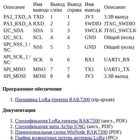
Имя
Вывод
Вывод
Имя
Описание
Описание
вывода
слева
справа
вывода
PA2_TXD_A
TXD
1
1
3V3
3.3В выход
PA3_RXD_A
RXD
2
2
SWDIO
JTAG_SWDIO
I2C_SDA
SDA
3
3
SWCLK
JTAG_SWCLK
I2C_SCL
SCL
4
4
GND
Общий (ноль)
SPI_NSS_1 /
NSS
5
5
GND
Общий (ноль)
NC
SPI_SCK_1 /
SCK
6
6
RX1
UART1_RX
NC
SPI_MISO
MISO
7
7
TX1
UART1_TX
SPI_MOSI
MOSI
8
8
3V3
3.3В выход
Программное обеспечение
Прошивка LoRa-трекера RAK7200
(zip-архив)
Документация
Спецификация LoRa-трекера RAK7200
(англ., PDF)
Спецификация чипа AcSip S76G
(англ., PDF)
Принципиальная схема WisNode RAK7200
(PDF)
График возвратных потерь антенны LoRa
(JPG)