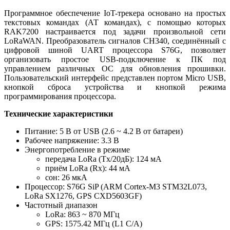
Программное обеспечение IoT-трекера основано на простых
текстовых командах (АТ командах), с помощью которых
RAK7200 настраивается под задачи произвольной сети
LoRaWAN. Преобразователь сигналов CH340, соединённый с
цифровой шиной UART процессора S76G, позволяет
организовать простое USB-подключение к ПК под
управлением различных ОС для обновления прошивки.
Пользовательский интерфейс представлен портом Micro USB,
кнопкой сброса устройства и кнопкой режима
программирования процессора.
Технические характеристики
Питание: 5 В от USB (2.6 ~ 4.2 В от батареи)
Рабочее напряжение: 3.3 В
Энергопотребление в режиме
передача LoRa (Tx/20дБ): 124 мА
приём LoRa (Rx): 44 мА
сон: 26 мкА
Процессор: S76G SiP (ARM Cortex-M3 STM32L073,
LoRa SX1276, GPS CXD5603GF)
Частотный диапазон
LoRa: 863 ~ 870 МГц
GPS: 1575.42 МГц (L1 C/A)