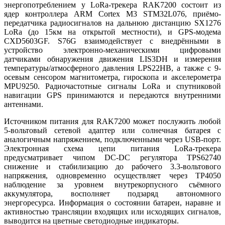
энергопотреблением у LoRa-трекера RAK7200 состоит из
ядер контроллера ARM Cortex M3 STM32L076, приёмо-
передатчика радиосигналов на дальнюю дистанцию SX1276
LoRa (до 15км на открытой местности), и GPS-модема
CXD5603GF. S76G взаимодействует с внедрёнными в
устройство электронно-механическими цифровыми
датчиками обнаружения движения LIS3DH и измерения
температуры/атмосферного давления LPS22HB, а также с 9-
осевым сенсором магнитометра, гироскопа и акселерометра
MPU9250. Радиочастотные сигналы LoRa и спутниковой
навигации GPS принимаются и передаются внутренними
антеннами.
Источником питания для RAK7200 может послужить любой
5-вольтовый сетевой адаптер или солнечная батарея с
аналогичным напряжением, подключенными через USB-порт.
Электронная схема цепи питания LoRa-трекера
предусматривает чипом DC-DC регулятора TPS62740
снижение и стабилизацию до рабочего 3.3-вольтового
напряжения, одновременно осуществляет через TP4050
наблюдение за уровнем внутрекорпусного съёмного
аккумулятора, восполняет подзаряд автономного
энергоресурса. Информация о состоянии батареи, наравне и
активностью трансляции входящих или исходящих сигналов,
выводится на цветные светодиодные индикаторы.