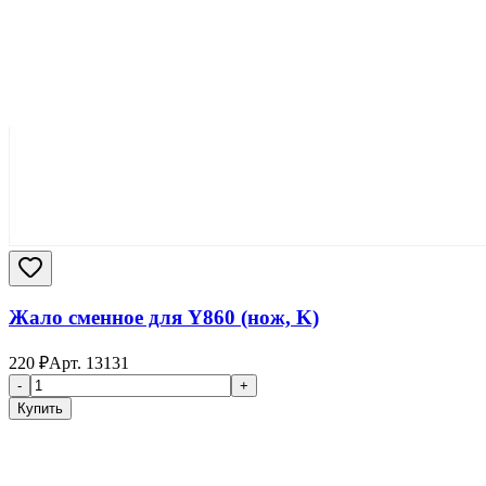
Жало сменное для Y860 (нож, K)
220
₽
Арт.
13131
-
+
Купить