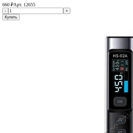
660
₽
Арт.
12655
-
+
Купить