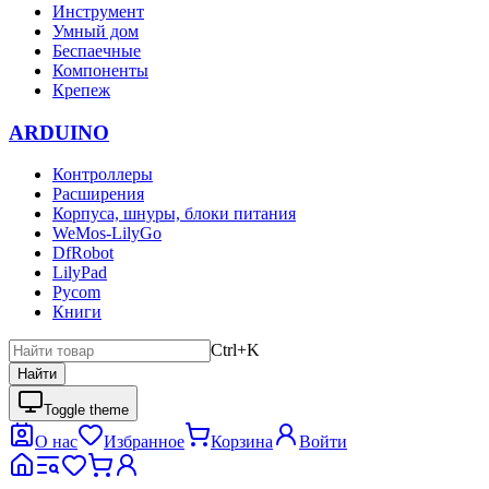
Инструмент
Умный дом
Беспаечные
Компоненты
Крепеж
ARDUINO
Контроллеры
Расширения
Корпуса, шнуры, блоки питания
WeMos-LilyGo
DfRobot
LilyPad
Pycom
Книги
Ctrl+K
Найти
Toggle theme
О нас
Избранное
Корзина
Войти