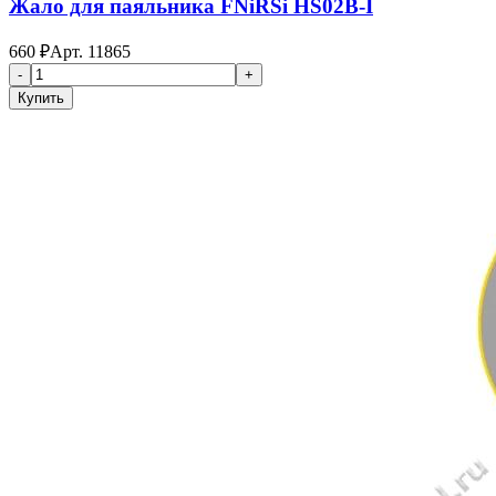
Жало для паяльника FNiRSi HS02B-I
660
₽
Арт.
11865
-
+
Купить