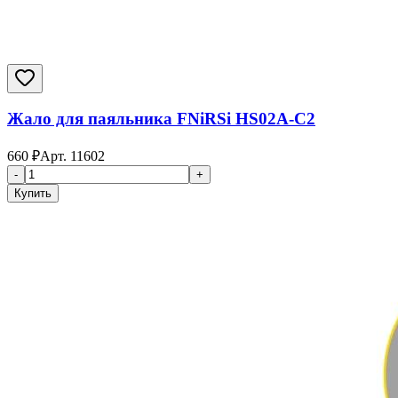
Жало для паяльника FNiRSi HS02A-C2
660
₽
Арт.
11602
-
+
Купить