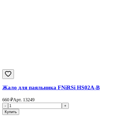
Жало для паяльника FNiRSi HS02A-B
660
₽
Арт.
13249
-
+
Купить