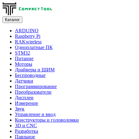
Каталог
ARDUINO
Raspberry Pi
RAKwireless
Одноплатные ПК
STM32
Питание
Моторы
Драйверы и ШИМ
Беспроводные
Датчики
Программирование
Преобразователи
Дисплеи
Измерение
Звук
Управление и ввод
Конструкторы и головоломки
3D и CNC
Разработка
Паяльное