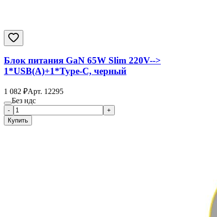
Блок питания GaN 65W Slim 220V-->
1*USB(A)+1*Type-C, черный
1 082
₽
Арт.
12295
Без ндс
-
+
Купить