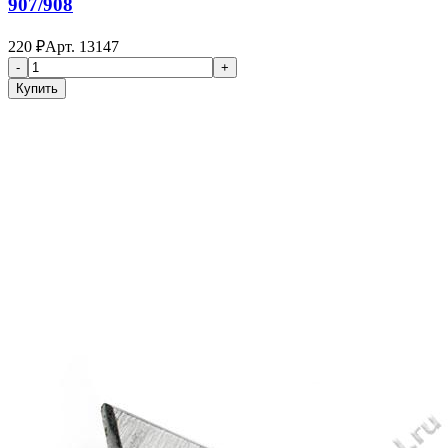
907/908
220
₽
Арт.
13147
-
+
Купить