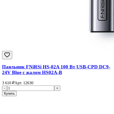
Паяльник FNiRSi HS-02A 100 Вт USB-CPD DC9-
24V Blue с жалом HS02A-B
3 610
₽
Арт.
12630
-
+
Купить