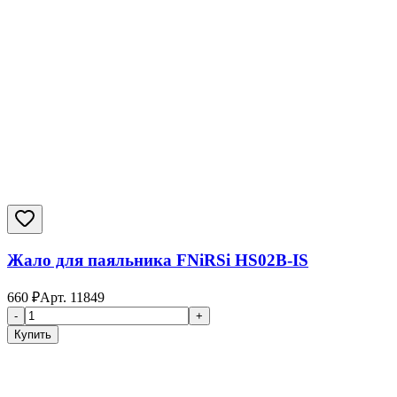
Жало для паяльника FNiRSi HS02B-IS
660
₽
Арт.
11849
-
+
Купить