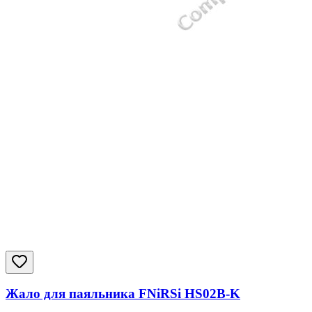
Жало для паяльника FNiRSi HS02B-K