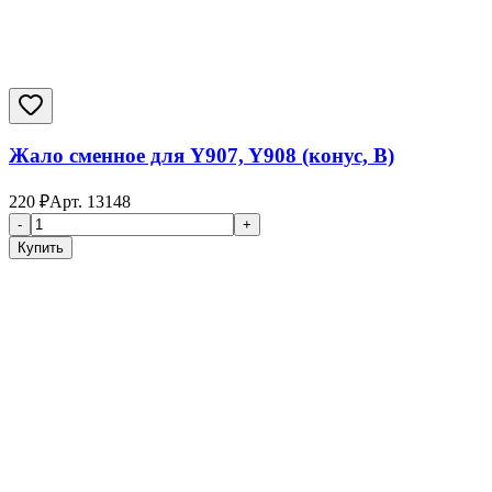
Жало сменное для Y907, Y908 (конус, B)
220
₽
Арт.
13148
-
+
Купить