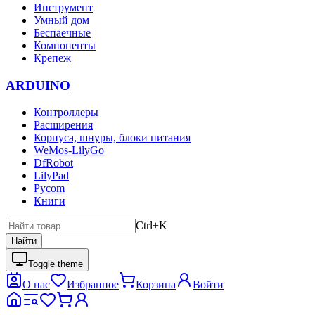
Инструмент
Умный дом
Беспаечные
Компоненты
Крепеж
ARDUINO
Контроллеры
Расширения
Корпуса, шнуры, блоки питания
WeMos-LilyGo
DfRobot
LilyPad
Pycom
Книги
Ctrl+K
Найти
Toggle theme
О нас
Избранное
Корзина
Войти