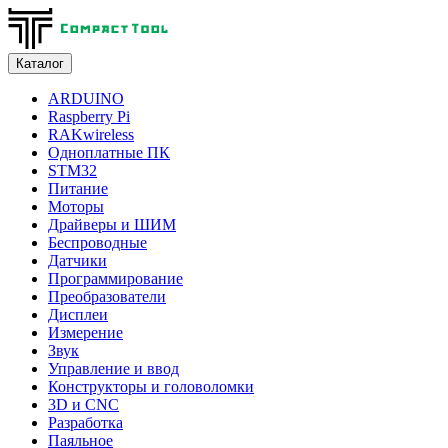
Каталог
ARDUINO
Raspberry Pi
RAKwireless
Одноплатные ПК
STM32
Питание
Моторы
Драйверы и ШИМ
Беспроводные
Датчики
Программирование
Преобразователи
Дисплеи
Измерение
Звук
Управление и ввод
Конструкторы и головоломки
3D и CNC
Разработка
Паяльное