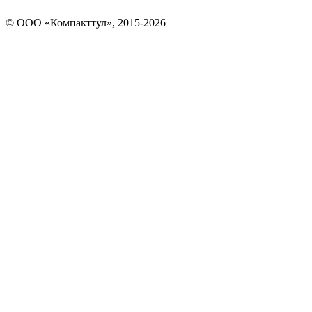
© OOO «Компакттул», 2015-
2026