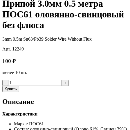
Припой 3.0мм 0.5 метра
ПОС61 оловянно-свинцовый
без флюса
3mm 0.5m Sn63/Pb39 Solder Wire Without Flux
Арт.
12249
100
₽
менее 10 шт.
-
+
Купить
Описание
Характеристики
Марка: ПОС61
Состав: оловянно-свинцовый (Олово 61%, Свинец 39%)