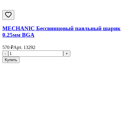
MECHANIC Бессвинцовый паяльный шарик
0.25мм BGA
570
₽
Арт.
13292
-
+
Купить