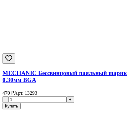
MECHANIC Бессвинцовый паяльный шарик
0.30мм BGA
470
₽
Арт.
13293
-
+
Купить