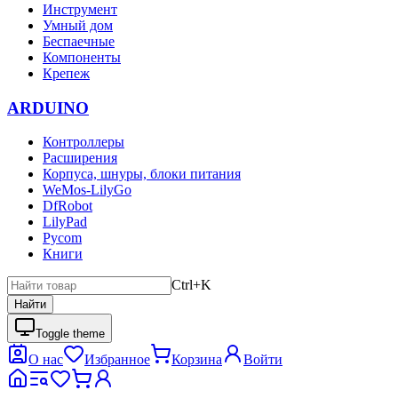
Инструмент
Умный дом
Беспаечные
Компоненты
Крепеж
ARDUINO
Контроллеры
Расширения
Корпуса, шнуры, блоки питания
WeMos-LilyGo
DfRobot
LilyPad
Pycom
Книги
Ctrl+K
Найти
Toggle theme
О нас
Избранное
Корзина
Войти