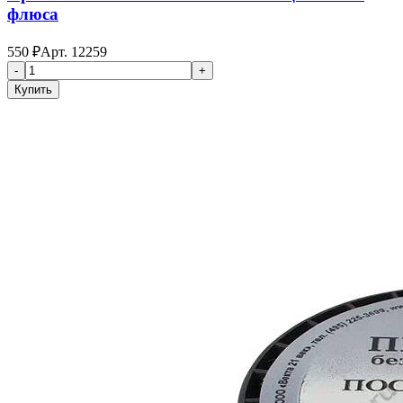
флюса
550
₽
Арт.
12259
-
+
Купить