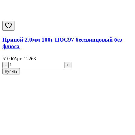
Припой 2.0мм 100г ПОС97 бессвинцовый без
флюса
510
₽
Арт.
12263
-
+
Купить