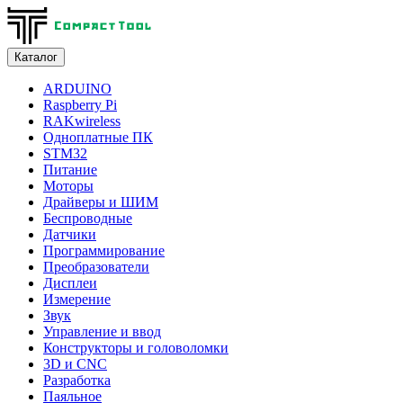
Каталог
ARDUINO
Raspberry Pi
RAKwireless
Одноплатные ПК
STM32
Питание
Моторы
Драйверы и ШИМ
Беспроводные
Датчики
Программирование
Преобразователи
Дисплеи
Измерение
Звук
Управление и ввод
Конструкторы и головоломки
3D и CNC
Разработка
Паяльное