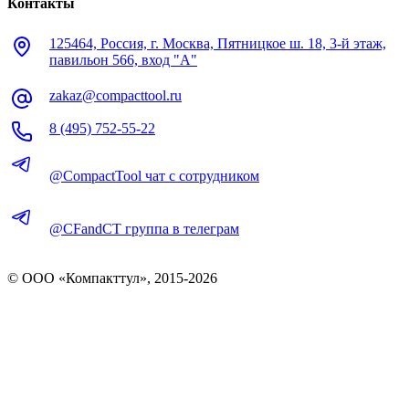
Контакты
125464, Россия, г. Москва, Пятницкое ш. 18, 3-й этаж,
павильон 566, вход "А"
zakaz@compacttool.ru
8 (495) 752-55-22
@CompactTool чат с сотрудником
@CFandCT группа в телеграм
© OOO «Компакттул», 2015-
2026