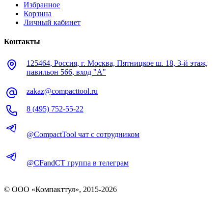
Избранное
Корзина
Личный кабинет
Контакты
125464, Россия, г. Москва, Пятницкое ш. 18, 3-й этаж,
павильон 566, вход "А"
zakaz@compacttool.ru
8 (495) 752-55-22
@CompactTool чат с сотрудником
@CFandCT группа в телеграм
© OOO «Компакттул», 2015-
2026