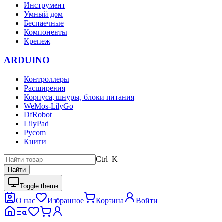
Инструмент
Умный дом
Беспаечные
Компоненты
Крепеж
ARDUINO
Контроллеры
Расширения
Корпуса, шнуры, блоки питания
WeMos-LilyGo
DfRobot
LilyPad
Pycom
Книги
Ctrl+K
Найти
Toggle theme
О нас
Избранное
Корзина
Войти