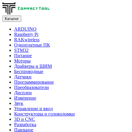
Каталог
ARDUINO
Raspberry Pi
RAKwireless
Одноплатные ПК
STM32
Питание
Моторы
Драйверы и ШИМ
Беспроводные
Датчики
Программирование
Преобразователи
Дисплеи
Измерение
Звук
Управление и ввод
Конструкторы и головоломки
3D и CNC
Разработка
Паяльное