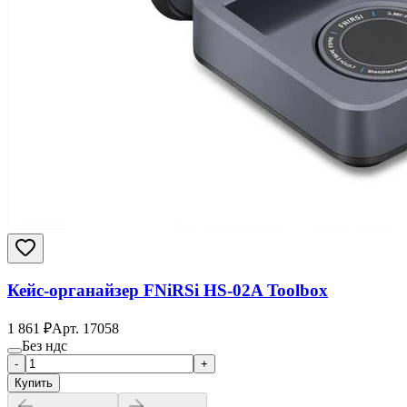
Кейс-органайзер FNiRSi HS-02A Toolbox
1 861
₽
Арт.
17058
Без ндс
-
+
Купить