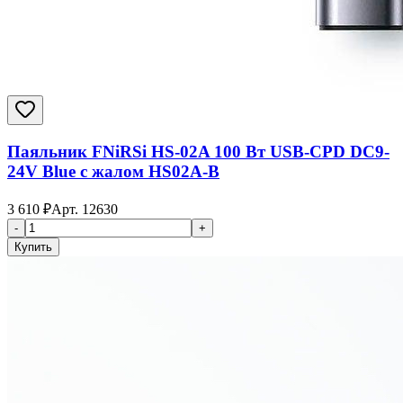
Паяльник FNiRSi HS-02A 100 Вт USB-CPD DC9-
24V Blue с жалом HS02A-B
3 610
₽
Арт.
12630
-
+
Купить