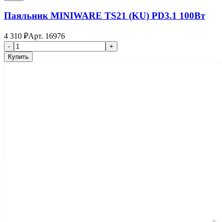
Паяльник MINIWARE TS21 (KU) PD3.1 100Вт
4 310
₽
Арт.
16976
-
+
Купить