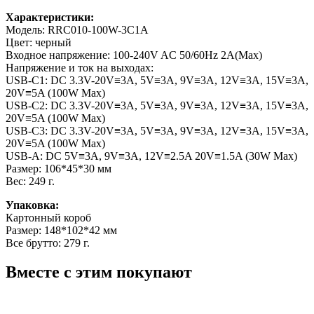
Характеристики:
Модель: RRC010-100W-3C1A
Цвет: черный
Входное напряжение: 100-240V AC 50/60Hz 2A(Max)
Напряжение и ток на выходах:
USB-C1: DC 3.3V-20V≡3A, 5V≡3A, 9V≡3A, 12V≡3A, 15V≡3A,
20V≡5A (100W Max)
USB-C2: DC 3.3V-20V≡3A, 5V≡3A, 9V≡3A, 12V≡3A, 15V≡3A,
20V≡5A (100W Max)
USB-C3: DC 3.3V-20V≡3A, 5V≡3A, 9V≡3A, 12V≡3A, 15V≡3A,
20V≡5A (100W Max)
USB-A: DC 5V≡3A, 9V≡3A, 12V≡2.5A 20V≡1.5A (30W Max)
Размер: 106*45*30 мм
Вес: 249 г.
Упаковка:
Картонный короб
Размер: 148*102*42 мм
Все брутто: 279 г.
Вместе с этим покупают