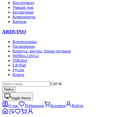
Инструмент
Умный дом
Беспаечные
Компоненты
Крепеж
ARDUINO
Контроллеры
Расширения
Корпуса, шнуры, блоки питания
WeMos-LilyGo
DfRobot
LilyPad
Pycom
Книги
Ctrl+K
Найти
Toggle theme
О нас
Избранное
Корзина
Войти