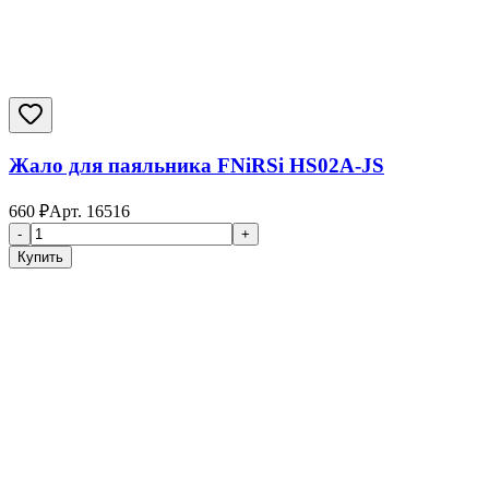
Жало для паяльника FNiRSi HS02A-JS
660
₽
Арт.
16516
-
+
Купить