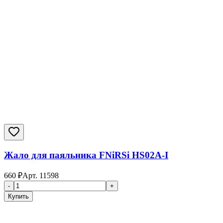
Жало для паяльника FNiRSi HS02A-I
660
₽
Арт.
11598
-
+
Купить