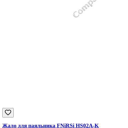
Жало для паяльника FNiRSi HS02A-K