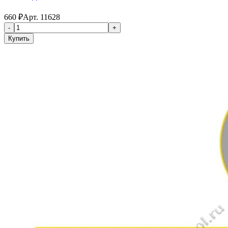
660
₽
Арт.
11628
-
+
Купить