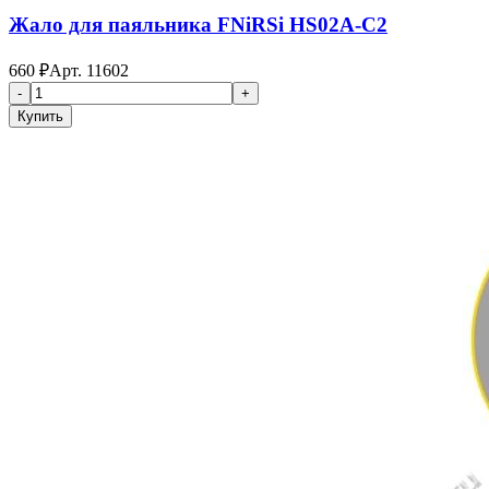
Жало для паяльника FNiRSi HS02A-C2
660
₽
Арт.
11602
-
+
Купить