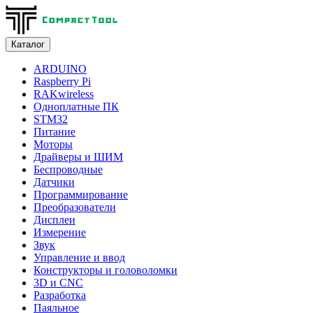
Каталог
ARDUINO
Raspberry Pi
RAKwireless
Одноплатные ПК
STM32
Питание
Моторы
Драйверы и ШИМ
Беспроводные
Датчики
Программирование
Преобразователи
Дисплеи
Измерение
Звук
Управление и ввод
Конструкторы и головоломки
3D и CNC
Разработка
Паяльное