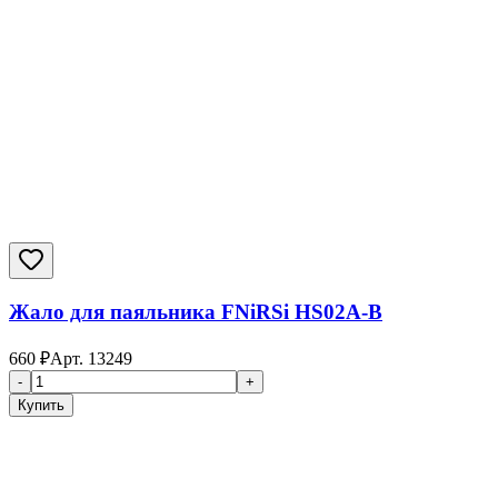
Жало для паяльника FNiRSi HS02A-B
660
₽
Арт.
13249
-
+
Купить