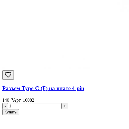
Разъем Type-C (F) на плате 4-pin
140
₽
Арт.
16082
-
+
Купить