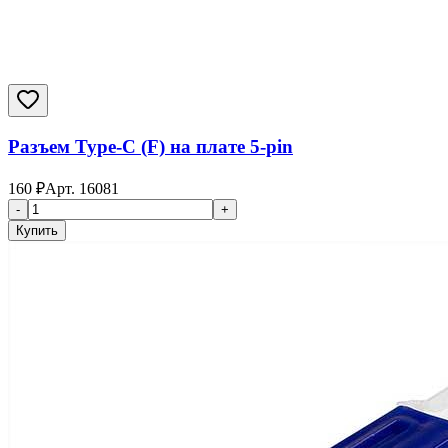
Разъем Type-C (F) на плате 5-pin
160
₽
Арт.
16081
-
+
Купить