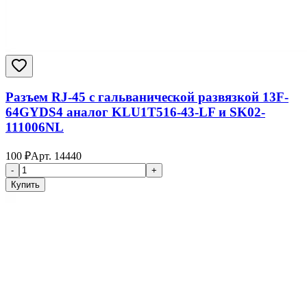
Разъем RJ-45 с гальванической развязкой 13F-
64GYDS4 аналог KLU1T516-43-LF и SK02-
111006NL
100
₽
Арт.
14440
-
+
Купить