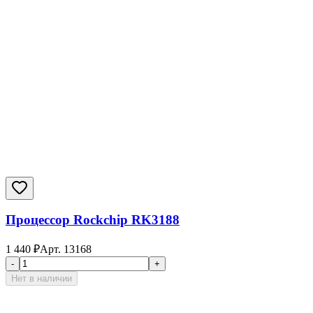
Процессор Rockchip RK3188
1 440
₽
Арт.
13168
-
+
Нет в наличии