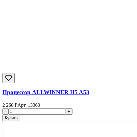
Процессор ALLWINNER H5 A53
2 260
₽
Арт.
13363
-
+
Купить