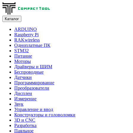
Каталог
ARDUINO
Raspberry Pi
RAKwireless
Одноплатные ПК
STM32
Питание
Моторы
Драйверы и ШИМ
Беспроводные
Датчики
Программирование
Преобразователи
Дисплеи
Измерение
Звук
Управление и ввод
Конструкторы и головоломки
3D и CNC
Разработка
Паяльное