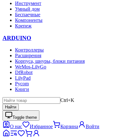
Инструмент
Умный дом
Беспаечные
Компоненты
Крепеж
ARDUINO
Контроллеры
Расширения
Корпуса, шнуры, блоки питания
WeMos-LilyGo
DfRobot
LilyPad
Pycom
Книги
Ctrl+K
Найти
Toggle theme
О нас
Избранное
Корзина
Войти