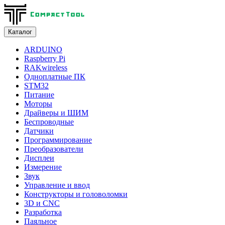
Каталог
ARDUINO
Raspberry Pi
RAKwireless
Одноплатные ПК
STM32
Питание
Моторы
Драйверы и ШИМ
Беспроводные
Датчики
Программирование
Преобразователи
Дисплеи
Измерение
Звук
Управление и ввод
Конструкторы и головоломки
3D и CNC
Разработка
Паяльное