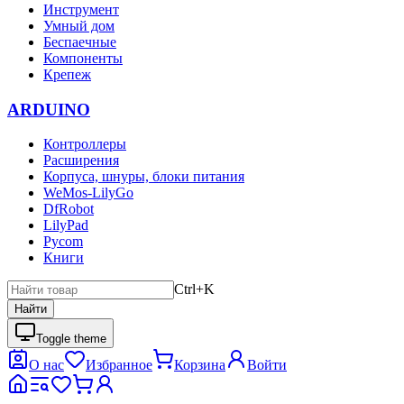
Инструмент
Умный дом
Беспаечные
Компоненты
Крепеж
ARDUINO
Контроллеры
Расширения
Корпуса, шнуры, блоки питания
WeMos-LilyGo
DfRobot
LilyPad
Pycom
Книги
Ctrl+K
Найти
Toggle theme
О нас
Избранное
Корзина
Войти