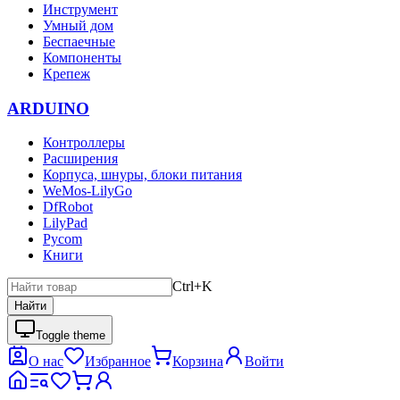
Инструмент
Умный дом
Беспаечные
Компоненты
Крепеж
ARDUINO
Контроллеры
Расширения
Корпуса, шнуры, блоки питания
WeMos-LilyGo
DfRobot
LilyPad
Pycom
Книги
Ctrl+K
Найти
Toggle theme
О нас
Избранное
Корзина
Войти