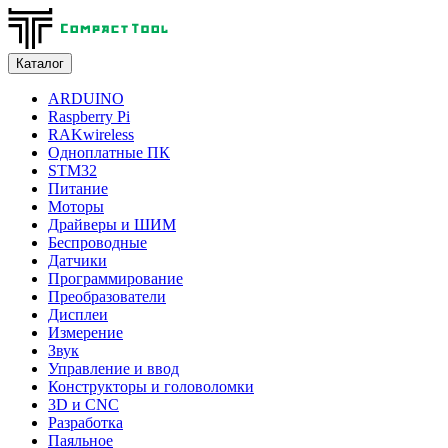
Каталог
ARDUINO
Raspberry Pi
RAKwireless
Одноплатные ПК
STM32
Питание
Моторы
Драйверы и ШИМ
Беспроводные
Датчики
Программирование
Преобразователи
Дисплеи
Измерение
Звук
Управление и ввод
Конструкторы и головоломки
3D и CNC
Разработка
Паяльное