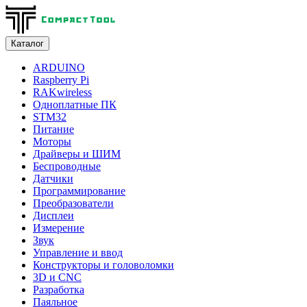
Каталог
ARDUINO
Raspberry Pi
RAKwireless
Одноплатные ПК
STM32
Питание
Моторы
Драйверы и ШИМ
Беспроводные
Датчики
Программирование
Преобразователи
Дисплеи
Измерение
Звук
Управление и ввод
Конструкторы и головоломки
3D и CNC
Разработка
Паяльное