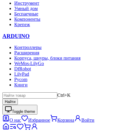
Инструмент
Умный дом
Беспаечные
Компоненты
Крепеж
ARDUINO
Контроллеры
Расширения
Корпуса, шнуры, блоки питания
WeMos-LilyGo
DfRobot
LilyPad
Pycom
Книги
Ctrl+K
Найти
Toggle theme
О нас
Избранное
Корзина
Войти