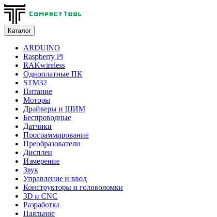
Каталог
ARDUINO
Raspberry Pi
RAKwireless
Одноплатные ПК
STM32
Питание
Моторы
Драйверы и ШИМ
Беспроводные
Датчики
Программирование
Преобразователи
Дисплеи
Измерение
Звук
Управление и ввод
Конструкторы и головоломки
3D и CNC
Разработка
Паяльное