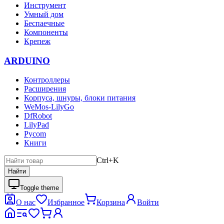
Инструмент
Умный дом
Беспаечные
Компоненты
Крепеж
ARDUINO
Контроллеры
Расширения
Корпуса, шнуры, блоки питания
WeMos-LilyGo
DfRobot
LilyPad
Pycom
Книги
Ctrl+K
Найти
Toggle theme
О нас
Избранное
Корзина
Войти