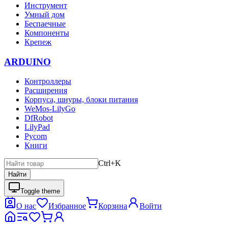
Инструмент
Умный дом
Беспаечные
Компоненты
Крепеж
ARDUINO
Контроллеры
Расширения
Корпуса, шнуры, блоки питания
WeMos-LilyGo
DfRobot
LilyPad
Pycom
Книги
Ctrl+K
Найти
Toggle theme
О нас
Избранное
Корзина
Войти