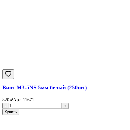
Винт M3-5NS 5мм белый (250шт)
820
₽
Арт.
11671
-
+
Купить