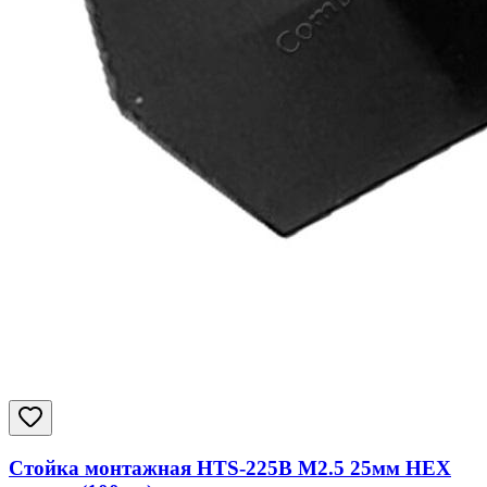
Стойка монтажная HTS-225B M2.5 25мм HEX