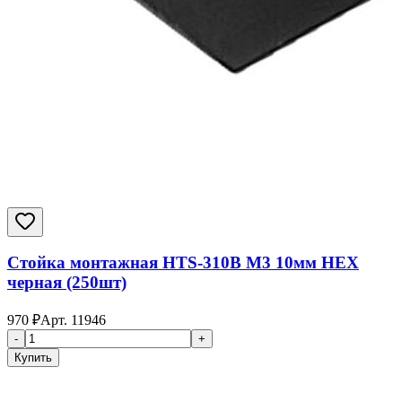
Стойка монтажная HTS-310B M3 10мм HEX
черная (250шт)
970
₽
Арт.
11946
-
+
Купить