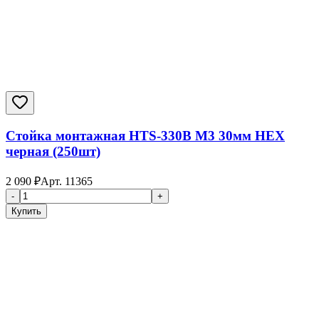
Стойка монтажная HTS-330B M3 30мм HEX
черная (250шт)
2 090
₽
Арт.
11365
-
+
Купить