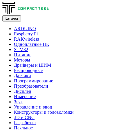
Каталог
ARDUINO
Raspberry Pi
RAKwireless
Одноплатные ПК
STM32
Питание
Моторы
Драйверы и ШИМ
Беспроводные
Датчики
Программирование
Преобразователи
Дисплеи
Измерение
Звук
Управление и ввод
Конструкторы и головоломки
3D и CNC
Разработка
Паяльное