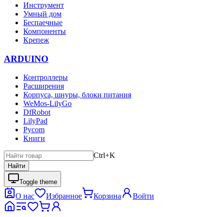
Инструмент
Умный дом
Беспаечные
Компоненты
Крепеж
ARDUINO
Контроллеры
Расширения
Корпуса, шнуры, блоки питания
WeMos-LilyGo
DfRobot
LilyPad
Pycom
Книги
Ctrl+K
Найти
Toggle theme
О нас
Избранное
Корзина
Войти