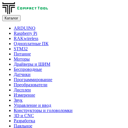
Каталог
ARDUINO
Raspberry Pi
RAKwireless
Одноплатные ПК
STM32
Питание
Моторы
Драйверы и ШИМ
Беспроводные
Датчики
Программирование
Преобразователи
Дисплеи
Измерение
Звук
Управление и ввод
Конструкторы и головоломки
3D и CNC
Разработка
Паяльное