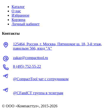
Каталог
О нас
Избранное
Корзина
Личный кабинет
Контакты
125464, Россия, г. Москва, Пятницкое ш. 18, 3-й этаж,
павильон 566, вход "А"
zakaz@compacttool.ru
8 (495) 752-55-22
@CompactTool чат с сотрудником
@CFandCT группа в телеграм
© OOO «Компакттул», 2015-
2026