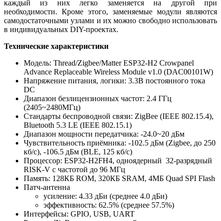
каждый из них легко заменяется на другой при
необходимости. Кроме этого, заменяемые модули являются
самодостаточными узлами и их можно свободно использовать
в индивидуальных DIY-проектах.
Технические характеристики
Модель: Thread/Zigbee/Matter ESP32-H2 Crowpanel
Advance Replaceable Wireless Module v1.0 (DAC00101W)
Напряжение питания, логики: 3.3В постоянного тока
DC
Диапазон безлицензионных частот: 2.4 ГГц
(2405~2480МГц)
Стандарты беспроводной связи: ZigBee (IEEE 802.15.4),
Bluetooth 5.3 LE (IEEE 802.15.1)
Диапазон мощности передатчика: -24.0~20 дБм
Чувствительность приёмника: -102.5 дБм (Zigbee, до 250
кб/с), -106.5 дБм (BLE, 125 кб/с)
Процессор: ESP32-H2FH4, одноядерный 32-разрядный
RISK-V с частотой до 96 МГц
Память: 128КБ ROM, 320КБ SRAM, 4МБ Quad SPI Flash
Патч-антенна
усиление: 4.33 дБи (среднее 4.0 дБи)
эффективность: 62.5% (среднее 57.5%)
Интерфейсы: GPIO, USB, UART