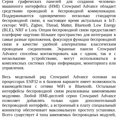
Серия графических панелей для создания человеко-
машинного интерфейса (HMI) Crowpanel Advance обладает
средствами проводной и беспроводной коммуникации.
Поддерживаются одновременно несколько стандартов
беспроводной связи, в настоящее время актуальных в IoT-
секторе: WiFi, Zigbee, Thread, Matter, Bluetooth Low Energy
(BLE), NRF и Lora. Опция беспроводной связи предоставляет
платформе ощутимо бóльшее пространство для интеграции в
самые разные приложения, фокусируя функции беспроводной
связи в качестве удобной альтернативы классическим
проводным соединениям. Экранные панели Crowpanel
Advance способны контактировать как с одним, так и с
несколькими устройствами, могут использоваться в
комплексных системах сбора информации, мониторинга или
управления.
Весь модельный ряд Сrowpanel Advance основан на
процессорах ESP32 и в базовом варианте имеет возможность
взаимодействия с сетями WiFi и Bluetooth. Остальные
интерфейсы беспроводной связи реализованы заменяемыми
модулями. Любой HMI-дисплей серии Сrowpanel Advance
позволяет добавлять только один дополнительный
беспроводной интерфейс, а встроенный в плату специальный
коннектор обеспечивает максимальную простоту установки.
Всего существует 4 типа заменяемых беспроводных модулей,