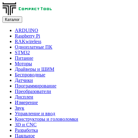
Каталог
ARDUINO
Raspberry Pi
RAKwireless
Одноплатные ПК
STM32
Питание
Моторы
Драйверы и ШИМ
Беспроводные
Датчики
Программирование
Преобразователи
Дисплеи
Измерение
Звук
Управление и ввод
Конструкторы и головоломки
3D и CNC
Разработка
Паяльное