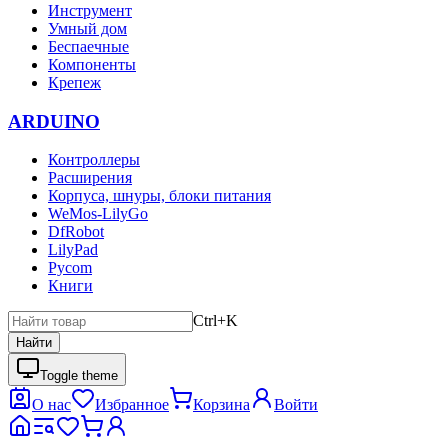
Инструмент
Умный дом
Беспаечные
Компоненты
Крепеж
ARDUINO
Контроллеры
Расширения
Корпуса, шнуры, блоки питания
WeMos-LilyGo
DfRobot
LilyPad
Pycom
Книги
Ctrl+K
Найти
Toggle theme
О нас
Избранное
Корзина
Войти