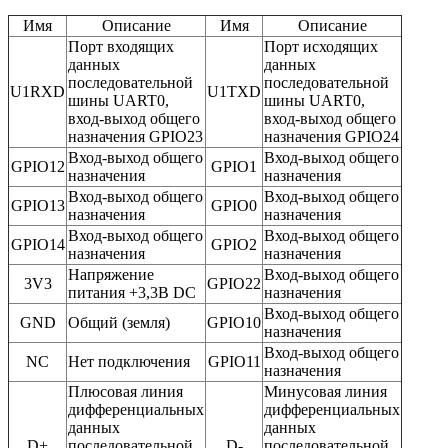
Имя
Описание
Имя
Описание
Порт входящих
Порт исходящих
данных
данных
последовательной
последовательной
U1RXD
U1TXD
шины UART0,
шины UART0,
вход-выход общего
вход-выход общего
назначения GPIO23
назначения GPIO24
Вход-выход общего
Вход-выход общего
GPIO12
GPIO1
назначения
назначения
Вход-выход общего
Вход-выход общего
GPIO13
GPIO0
назначения
назначения
Вход-выход общего
Вход-выход общего
GPIO14
GPIO2
назначения
назначения
Напряжение
Вход-выход общего
3V3
GPIO22
питания +3,3В DC
назначения
Вход-выход общего
GND
Общий (земля)
GPIO10
назначения
Вход-выход общего
NC
Нет подключения
GPIO11
назначения
Плюсовая линия
Минусовая линия
дифференциальных
дифференциальных
данных
данных
D+
последовательной
D-
последовательной