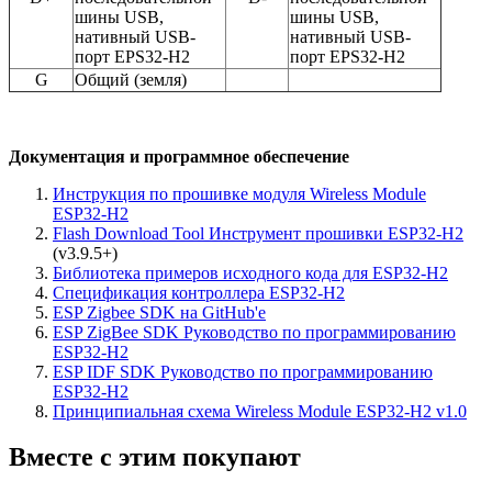
шины USB,
шины USB,
нативный USB-
нативный USB-
порт EPS32-H2
порт EPS32-H2
G
Общий (земля)
Документация и п
рограммное обеспечение
Инструкция по прошивке модуля Wireless Module
ESP32-H2
Flash Download Tool Инструмент прошивки ESP32-H2
(v3.9.5+)
Библиотека примеров исходного кода для ESP32-H2
Спецификация контроллера ESP32-H2
ESP Zigbee SDK на GitHub'е
ESP ZigBee SDK Руководство по программированию
ESP32-H2
ESP IDF SDK Руководство по программированию
ESP32-H2
Принципиальная схема Wireless Module ESP32-H2 v1.0
Вместе с этим покупают