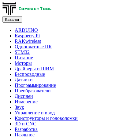
Каталог
ARDUINO
Raspberry Pi
RAKwireless
Одноплатные ПК
STM32
Питание
Моторы
Драйверы и ШИМ
Беспроводные
Датчики
Программирование
Преобразователи
Дисплеи
Измерение
Звук
Управление и ввод
Конструкторы и головоломки
3D и CNC
Разработка
Паяльное