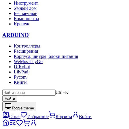
Инструмент
Умный дом
Беспаечные
Компоненты
Крепеж
ARDUINO
Контроллеры
Расширения
Корпуса, шнуры, блоки питания
WeMos-LilyGo
DfRobot
LilyPad
Pycom
Книги
Ctrl+K
Найти
Toggle theme
О нас
Избранное
Корзина
Войти