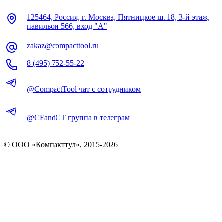
125464, Россия, г. Москва, Пятницкое ш. 18, 3-й этаж,
павильон 566, вход "А"
zakaz@compacttool.ru
8 (495) 752-55-22
@CompactTool чат с сотрудником
@CFandCT группа в телеграм
© OOO «Компакттул», 2015-
2026