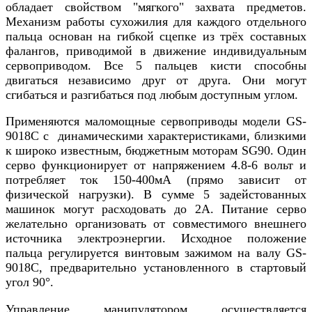
обладает свойством "мягкого" захвата предметов.
Механизм работы сухожилия для каждого отдельного
пальца основан на гибкой сцепке из трёх составных
фалангов, приводимой в движение индивидуальным
сервоприводом. Все 5 пальцев кисти способны
двигаться независимо друг от друга. Они могут
сгибаться и разгибаться под любым доступным углом.
Применяются маломощные сервоприводы модели GS-
9018C с динамическими характеристиками, близкими
к широко известным, бюджетным моторам SG90. Один
серво функционирует от напряжением 4.8-6 вольт и
потребляет ток 150-400мА (прямо зависит от
физической нагрузки). В сумме 5 задейстованных
машинок могут расходовать до 2А. Питание серво
желательно организовать от совместимого внешнего
источника электроэнергии. Исходное положение
пальца регулируется винтовым зажимом на валу GS-
9018C, предварительно установленного в стартовый
угол 90°.
Управление манипулятором осуществляется