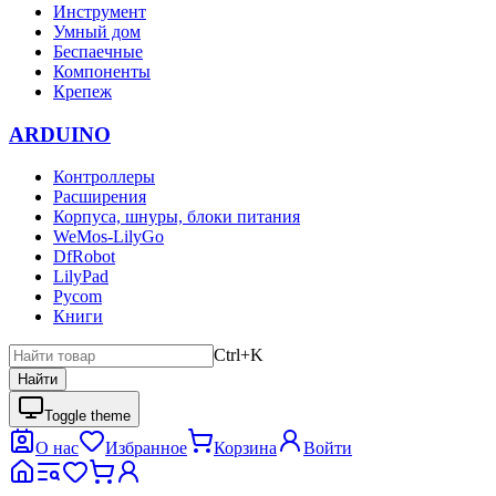
Инструмент
Умный дом
Беспаечные
Компоненты
Крепеж
ARDUINO
Контроллеры
Расширения
Корпуса, шнуры, блоки питания
WeMos-LilyGo
DfRobot
LilyPad
Pycom
Книги
Ctrl+K
Найти
Toggle theme
О нас
Избранное
Корзина
Войти