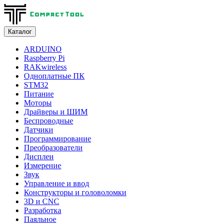
Каталог
ARDUINO
Raspberry Pi
RAKwireless
Одноплатные ПК
STM32
Питание
Моторы
Драйверы и ШИМ
Беспроводные
Датчики
Программирование
Преобразователи
Дисплеи
Измерение
Звук
Управление и ввод
Конструкторы и головоломки
3D и CNC
Разработка
Паяльное