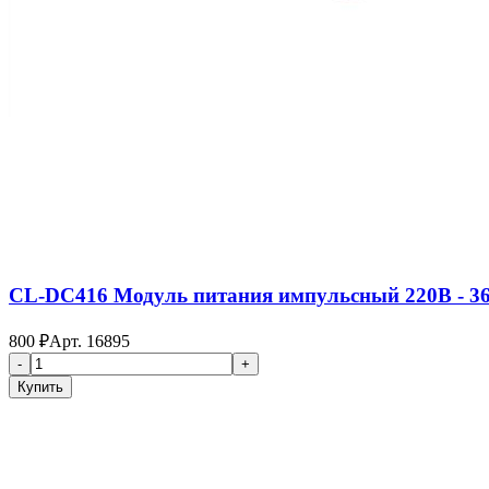
CL-DC416 Модуль питания импульсный 220В - 3
800
₽
Арт.
16895
-
+
Купить