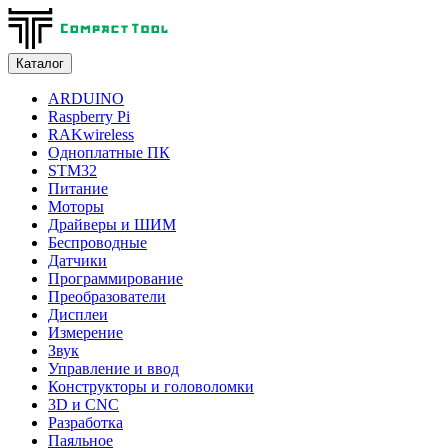
Каталог
ARDUINO
Raspberry Pi
RAKwireless
Одноплатные ПК
STM32
Питание
Моторы
Драйверы и ШИМ
Беспроводные
Датчики
Программирование
Преобразователи
Дисплеи
Измерение
Звук
Управление и ввод
Конструкторы и головоломки
3D и CNC
Разработка
Паяльное