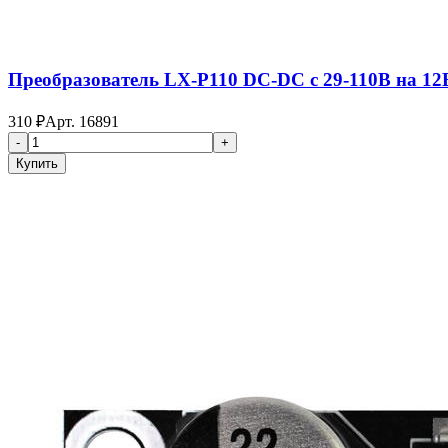
Преобразователь LX-P110 DC-DC с 29-110В на 12
310
₽
Арт.
16891
-
+
Купить