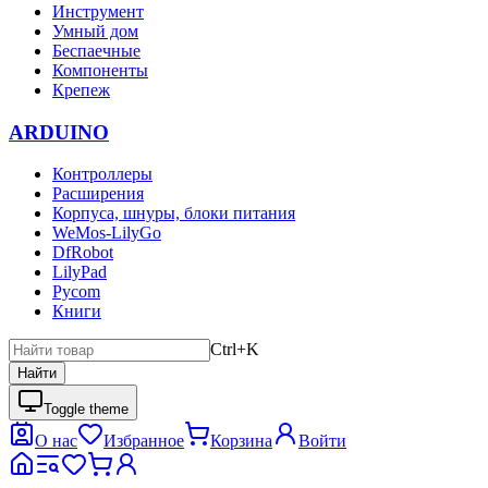
Инструмент
Умный дом
Беспаечные
Компоненты
Крепеж
ARDUINO
Контроллеры
Расширения
Корпуса, шнуры, блоки питания
WeMos-LilyGo
DfRobot
LilyPad
Pycom
Книги
Ctrl+K
Найти
Toggle theme
О нас
Избранное
Корзина
Войти