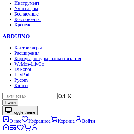
Инструмент
Умный дом
Беспаечные
Компоненты
Крепеж
ARDUINO
Контроллеры
Расширения
Корпуса, шнуры, блоки питания
WeMos-LilyGo
DfRobot
LilyPad
Pycom
Книги
Ctrl+K
Найти
Toggle theme
О нас
Избранное
Корзина
Войти