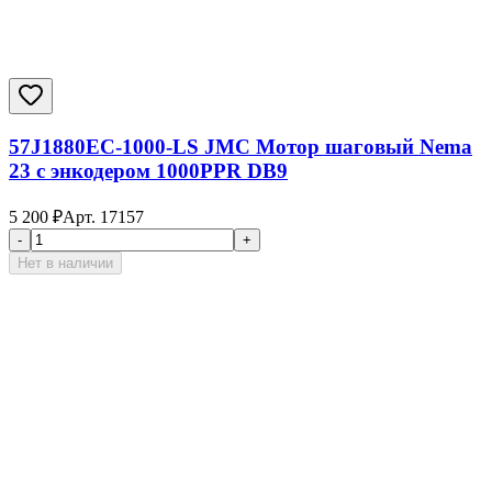
57J1880EC-1000-LS JMC Мотор шаговый Nema
23 с энкодером 1000PPR DB9
5 200
₽
Арт.
17157
-
+
Нет в наличии