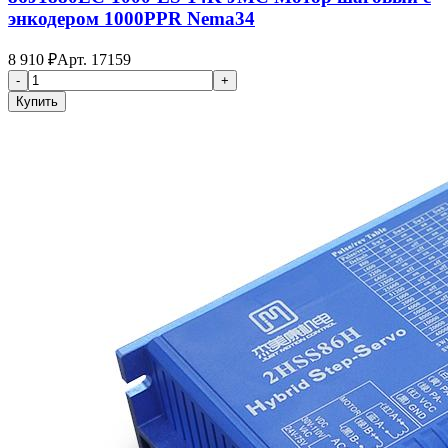
энкодером 1000PPR Nema34
8 910
₽
Арт.
17159
-
+
Купить