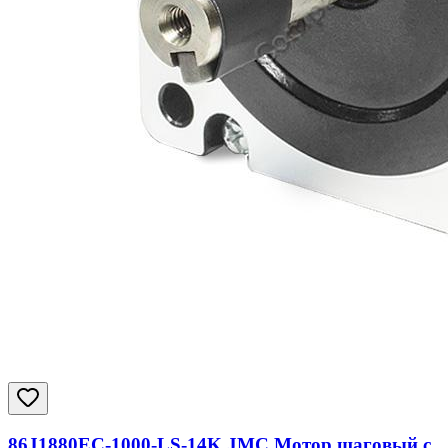
86J1880EC-1000-LS-14K JMC Мотор шаговый с