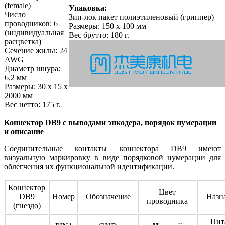
(female)
Упаковка:
Число
Зип-лок пакет полиэтиленовый (гриппер)
проводников: 6
Размеры: 150 х 100 мм
(индивидуальная
Вес брутто: 180 г.
расцветка)
Сечение жилы: 24
AWG
Диаметр шнура:
6.2 мм
Размеры: 30 х 15 х
2000 мм
Вес нетто: 175 г.
Коннектор DB9 с выводами энкодера, порядок нумерации
и описание
Соединительные контакты коннектора DB9 имеют
визуальную маркировку в виде порядковой нумерации для
облегчения их функциональной идентификации.
Коннектор
Цвет
DB9
Номер
Обозначение
Назн
проводника
(гнездо)
Пит