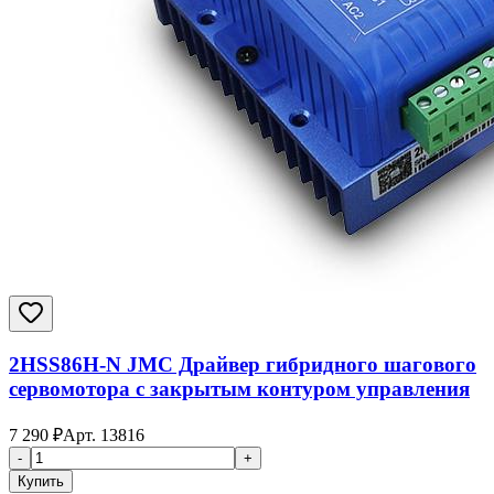
2HSS86H-N JMC Драйвер гибридного шагового
сервомотора с закрытым контуром управления
7 290
₽
Арт.
13816
-
+
Купить