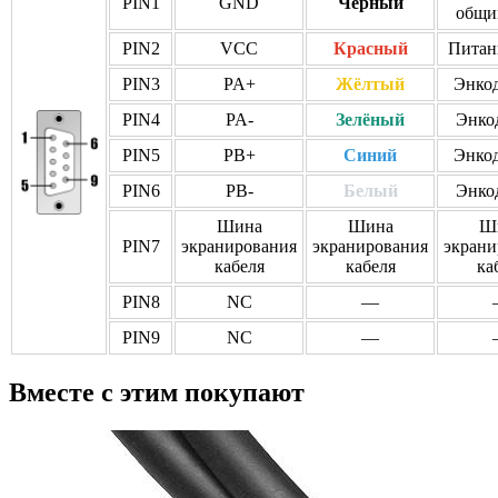
PIN1
GND
Черный
общи
PIN2
VCC
Красный
Питан
PIN3
PA+
Жёлтый
Энкод
PIN4
PA-
Зелёный
Энкод
PIN5
PB+
Синий
Энкод
PIN6
PB-
Белый
Энкод
Шина
Шина
Ш
PIN7
экранирования
экранирования
экрани
кабеля
кабеля
ка
PIN8
NC
—
PIN9
NC
—
Вместе с этим покупают