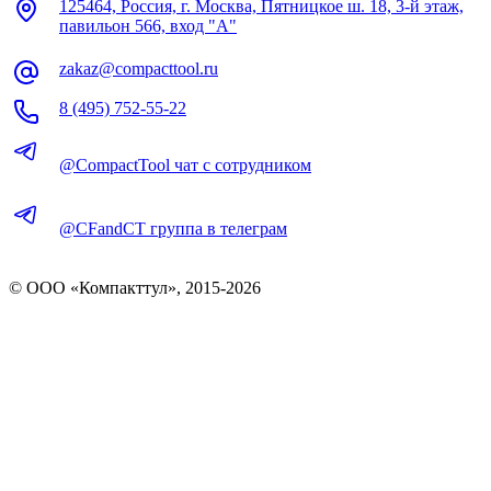
125464, Россия, г. Москва, Пятницкое ш. 18, 3-й этаж,
павильон 566, вход "А"
zakaz@compacttool.ru
8 (495) 752-55-22
@CompactTool чат с сотрудником
@CFandCT группа в телеграм
© OOO «Компакттул», 2015-
2026