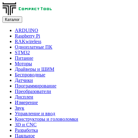
Каталог
ARDUINO
Raspberry Pi
RAKwireless
Одноплатные ПК
STM32
Питание
Моторы
Драйверы и ШИМ
Беспроводные
Датчики
Программирование
Преобразователи
Дисплеи
Измерение
Звук
Управление и ввод
Конструкторы и головоломки
3D и CNC
Разработка
Паяльное