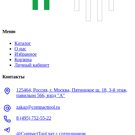
Меню
Каталог
О нас
Избранное
Корзина
Личный кабинет
Контакты
125464, Россия, г. Москва, Пятницкое ш. 18, 3-й этаж,
павильон 566, вход "А"
zakaz@compacttool.ru
8 (495) 752-55-22
@CompactTool чат с сотрудником