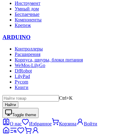
Инструмент
Умный дом
Беспаечные
Компоненты
Крепеж
ARDUINO
Контроллеры
Расширения
Корпуса, шнуры, блоки питания
WeMos-LilyGo
DfRobot
LilyPad
Pycom
Книги
Ctrl+K
Найти
Toggle theme
О нас
Избранное
Корзина
Войти