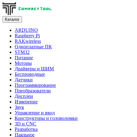
Каталог
ARDUINO
Raspberry Pi
RAKwireless
Одноплатные ПК
STM32
Питание
Моторы
Драйверы и ШИМ
Беспроводные
Датчики
Программирование
Преобразователи
Дисплеи
Измерение
Звук
Управление и ввод
Конструкторы и головоломки
3D и CNC
Разработка
Паяльное