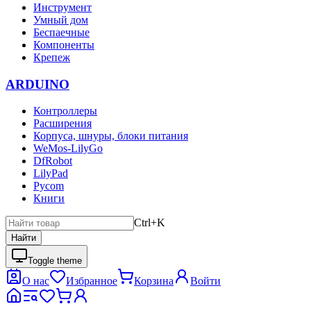
Инструмент
Умный дом
Беспаечные
Компоненты
Крепеж
ARDUINO
Контроллеры
Расширения
Корпуса, шнуры, блоки питания
WeMos-LilyGo
DfRobot
LilyPad
Pycom
Книги
Ctrl+K
Найти
Toggle theme
О нас
Избранное
Корзина
Войти