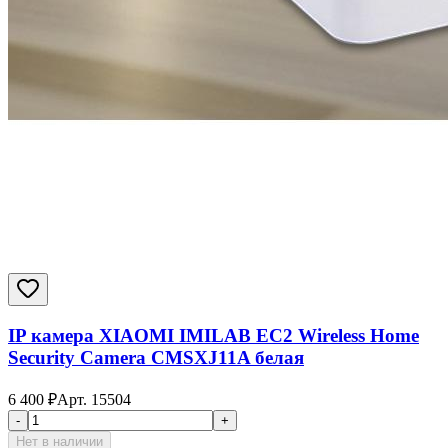
IP камера XIAOMI IMILAB EC2 Wireless Home
Security Camera CMSXJ11A белая
6 400
₽
Арт.
15504
-
+
Нет в наличии