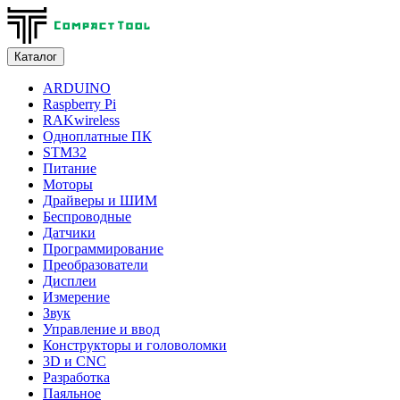
Каталог
ARDUINO
Raspberry Pi
RAKwireless
Одноплатные ПК
STM32
Питание
Моторы
Драйверы и ШИМ
Беспроводные
Датчики
Программирование
Преобразователи
Дисплеи
Измерение
Звук
Управление и ввод
Конструкторы и головоломки
3D и CNC
Разработка
Паяльное