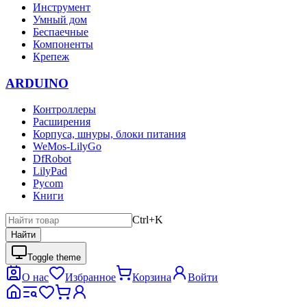
Инструмент
Умный дом
Беспаечные
Компоненты
Крепеж
ARDUINO
Контроллеры
Расширения
Корпуса, шнуры, блоки питания
WeMos-LilyGo
DfRobot
LilyPad
Pycom
Книги
Ctrl+K
Найти
Toggle theme
О нас
Избранное
Корзина
Войти