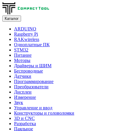
Каталог
ARDUINO
Raspberry Pi
RAKwireless
Одноплатные ПК
STM32
Питание
Моторы
Драйверы и ШИМ
Беспроводные
Датчики
Программирование
Преобразователи
Дисплеи
Измерение
Звук
Управление и ввод
Конструкторы и головоломки
3D и CNC
Разработка
Паяльное