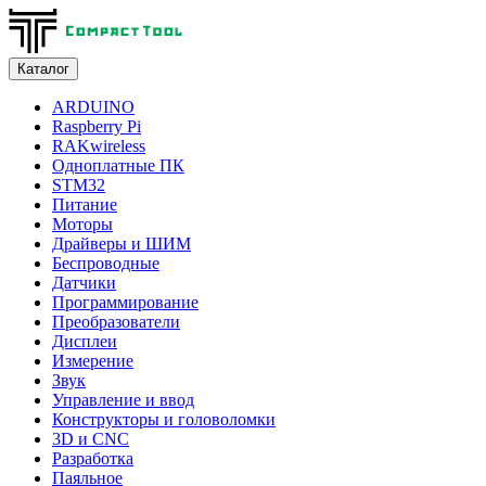
Каталог
ARDUINO
Raspberry Pi
RAKwireless
Одноплатные ПК
STM32
Питание
Моторы
Драйверы и ШИМ
Беспроводные
Датчики
Программирование
Преобразователи
Дисплеи
Измерение
Звук
Управление и ввод
Конструкторы и головоломки
3D и CNC
Разработка
Паяльное