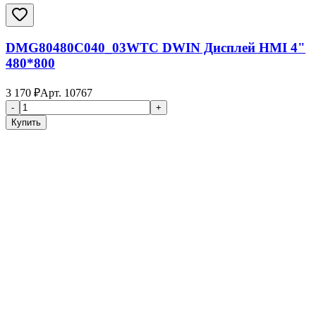
DMG80480C040_03WTC DWIN Дисплей HMI 4"
480*800
3 170
₽
Арт.
10767
-
+
Купить