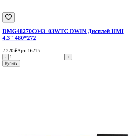
DMG48270C043_03WTC DWIN Дисплей HMI
4.3" 480*272
2 220
₽
Арт.
16215
-
+
Купить