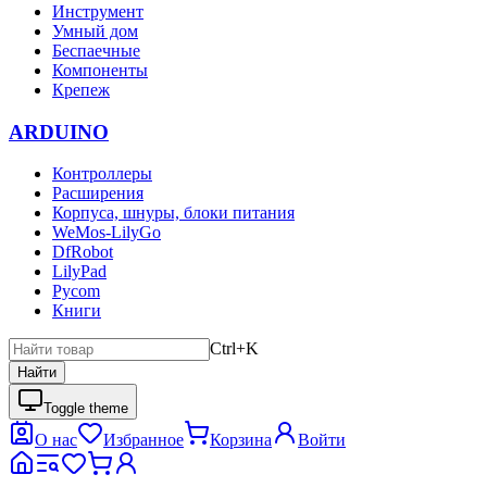
Инструмент
Умный дом
Беспаечные
Компоненты
Крепеж
ARDUINO
Контроллеры
Расширения
Корпуса, шнуры, блоки питания
WeMos-LilyGo
DfRobot
LilyPad
Pycom
Книги
Ctrl+K
Найти
Toggle theme
О нас
Избранное
Корзина
Войти