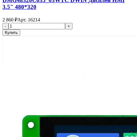
DMG48320C035_03WTC DWIN Дисплей HMI
3.5" 480*320
2 860
₽
Арт.
16214
-
+
Купить