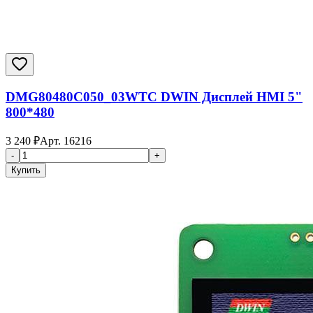
DMG80480C050_03WTC DWIN Дисплей HMI 5"
800*480
3 240
₽
Арт.
16216
-
+
Купить