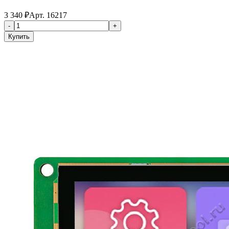
3 340
₽
Арт.
16217
-
+
Купить