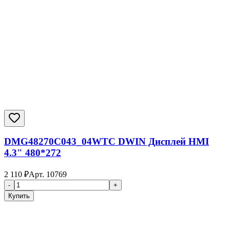
DMG48270C043_04WTC DWIN Дисплей HMI
4.3" 480*272
2 110
₽
Арт.
10769
-
+
Купить