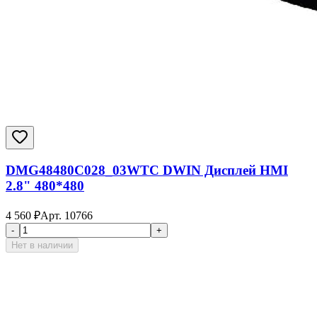
DMG48480C028_03WTC DWIN Дисплей HMI
2.8" 480*480
4 560
₽
Арт.
10766
-
+
Нет в наличии