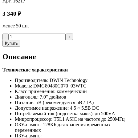
Арт.
16217
3 340
₽
менее 50 шт.
-
+
Купить
Описание
Технические характеристики
Производитель: DWIN Technology
Модель: DMG80480C070_03WTC
Класс применения: коммерческий
Диагональ: 7.0" дюймов
Питание: 5В (рекомендуется 5В / 1А)
Допустимое напряжение: 4.5 ~ 5.5В DC
Потребляемый ток (подсветка макс.): до 500мА
Микропроцессор: T5L1 ASIC на частоте до 250МГц
ОЗУ-память: 128КБ для хранения временных
переменных
ПЗУ-память: