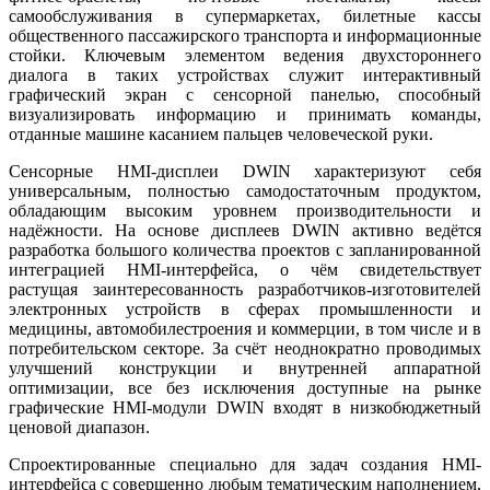
самообслуживания в супермаркетах, билетные кассы
общественного пассажирского транспорта и информационные
стойки. Ключевым элементом ведения двухстороннего
диалога в таких устройствах служит интерактивный
графический экран с сенсорной панелью, способный
визуализировать информацию и принимать команды,
отданные машине касанием пальцев человеческой руки.
Сенсорные HMI-дисплеи DWIN характеризуют себя
универсальным, полностью самодостаточным продуктом,
обладающим высоким уровнем производительности и
надёжности. На основе дисплеев DWIN активно ведётся
разработка большого количества проектов с запланированной
интеграцией HMI-интерфейса, о чём свидетельствует
растущая заинтересованность разработчиков-изготовителей
электронных устройств в сферах промышленности и
медицины, автомобилестроения и коммерции, в том числе и в
потребительском секторе. За счёт неоднократно проводимых
улучшений конструкции и внутренней аппаратной
оптимизации, все без исключения доступные на рынке
графические HMI-модули DWIN входят в низкобюджетный
ценовой диапазон.
Спроектированные специально для задач создания HMI-
интерфейса с совершенно любым тематическим наполнением,