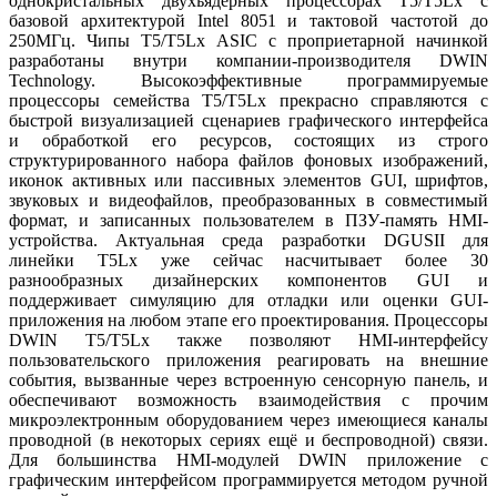
однокристальных двухъядерных процессорах T5/T5Lx с
базовой архитектурой Intel 8051 и тактовой частотой до
250МГц. Чипы T5/T5Lx ASIC с проприетарной начинкой
разработаны внутри компании-производителя DWIN
Technology. Высокоэффективные программируемые
процессоры семейства T5/T5Lx прекрасно справляются с
быстрой визуализацией сценариев графического интерфейса
и обработкой его ресурсов, состоящих из строго
структурированного набора файлов фоновых изображений,
иконок активных или пассивных элементов GUI, шрифтов,
звуковых и видеофайлов, преобразованных в совместимый
формат, и записанных пользователем в ПЗУ-память HMI-
устройства. Актуальная среда разработки DGUSII для
линейки T5Lx уже сейчас насчитывает более 30
разнообразных дизайнерских компонентов GUI и
поддерживает симуляцию для отладки или оценки GUI-
приложения на любом этапе его проектирования. Процессоры
DWIN T5/T5Lx также позволяют HMI-интерфейсу
пользовательского приложения реагировать на внешние
события, вызванные через встроенную сенсорную панель, и
обеспечивают возможность взаимодействия с прочим
микроэлектронным оборудованием через имеющиеся каналы
проводной (в некоторых сериях ещё и беспроводной) связи.
Для большинства HMI-модулей DWIN приложение с
графическим интерфейсом программируется методом ручной