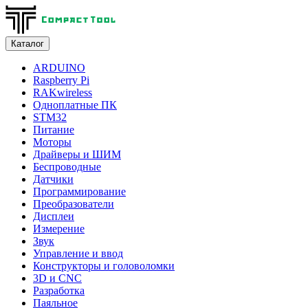
Каталог
ARDUINO
Raspberry Pi
RAKwireless
Одноплатные ПК
STM32
Питание
Моторы
Драйверы и ШИМ
Беспроводные
Датчики
Программирование
Преобразователи
Дисплеи
Измерение
Звук
Управление и ввод
Конструкторы и головоломки
3D и CNC
Разработка
Паяльное