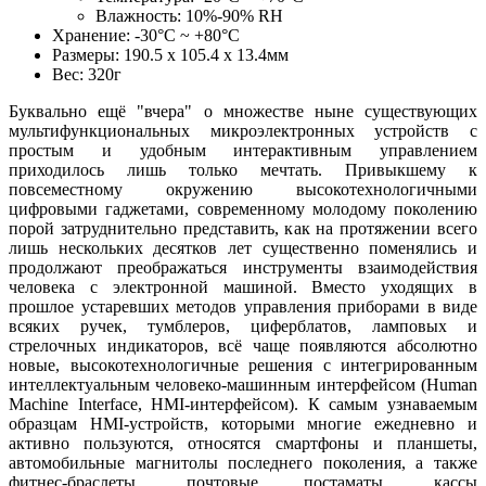
Влажность: 10%-90% RH
Хранение: -30°С ~ +80°С
Размеры: 190.5 х 105.4 х 13.4мм
Вес: 320г
Буквально ещё "вчера" о множестве ныне существующих
мультифункциональных микроэлектронных устройств с
простым и удобным интерактивным управлением
приходилось лишь только мечтать. Привыкшему к
повсеместному окружению высокотехнологичными
цифровыми гаджетами, современному молодому поколению
порой затруднительно представить, как на протяжении всего
лишь нескольких десятков лет существенно поменялись и
продолжают преображаться инструменты взаимодействия
человека с электронной машиной. Вместо уходящих в
прошлое устаревших методов управления приборами в виде
всяких ручек, тумблеров, циферблатов, ламповых и
стрелочных индикаторов, всё чаще появляются абсолютно
новые, высокотехнологичные решения с интегрированным
интеллектуальным человеко-машинным интерфейсом (Human
Machine Interface, HMI-интерфейсом). К самым узнаваемым
образцам HMI-устройств, которыми многие ежедневно и
активно пользуются, относятся смартфоны и планшеты,
автомобильные магнитолы последнего поколения, а также
фитнес-браслеты, почтовые постаматы, кассы