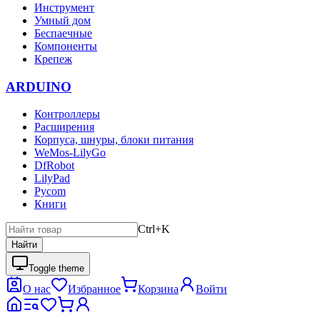
Инструмент
Умный дом
Беспаечные
Компоненты
Крепеж
ARDUINO
Контроллеры
Расширения
Корпуса, шнуры, блоки питания
WeMos-LilyGo
DfRobot
LilyPad
Pycom
Книги
Ctrl+K
Найти
Toggle theme
О нас
Избранное
Корзина
Войти