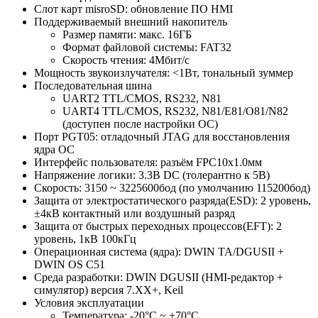
Слот карт misroSD: обновление ПО HMI
Поддерживаемый внешний накопитель
Размер памяти: макс. 16ГБ
Формат файловой системы: FAT32
Скорость чтения: 4Мбит/с
Мощность звукоизлучателя: <1Вт, тональный зуммер
Последовательная шина
UART2 TTL/CMOS, RS232, N81
UART4 TTL/CMOS, RS232, N81/E81/O81/N82
(доступен после настройки ОС)
Порт PGT05: отладочный JTAG для восстановления
ядра ОС
Интерфейс пользователя: разъём FPC10x1.0мм
Напряжение логики: 3.3В DC (толерантно к 5В)
Скорость: 3150 ~ 3225600бод (по умолчанию 115200бод)
Защита от электростатического разряда(ESD): 2 уровень,
±4кВ контактный или воздушный разряд
Защита от быстрых переходных процессов(EFT): 2
уровень, 1кВ 100кГц
Операционная система (ядра): DWIN TA/DGUSII +
DWIN OS C51
Среда разработки: DWIN DGUSII (HMI-редактор +
симулятор) версия 7.ХХ+, Keil
Условия эксплуатации
Температура: -20°С ~ +70°С