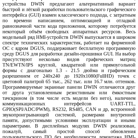
устройства DWIN предлагают альтернативный вариант
быстрой и лёгкой разработки пользовательского графического
интерфейса (GUI) взамен классического подхода, c затратным
по времени написанием, оптимизацией и отладкой
равнозначной части кода приложения, которому потребуется
некоторый объём свободных аппаратных ресурсов. Весь
модельный ряд HMI-устройств DWIN выпускается в широком
спектре технических характеристик, работает на фирменной
ОС с ядром DGUS, поддерживает бесплатную программную
среду DGUS для разработки дизайн-прошивки GUI. На выбор
присутствуют несколько видов графических матриц
TN/EWTN/IPS круглой, квадратной или прямоугольной
формы с диагональю 1.3 - 21.5 дюйма и графическим
разрешением от 240х240 до 1920х1080(FullHD) точек с
цветовой палитрой 65 тыс., 262 тыс. или 16.7 млн. оттенков.
Программируемые экранные панели DWIN отличаются друг
от друга установленным резистивным или ёмкостным
тачскрином (в том числе есть модели без него), наличием
коммуникационных интерфейсов UART-TTL,
GPIO(SPI/ADC/PWM), RS232, RS485, CAN и др, встроенной
звукопроигрывающей системой, размерами внутренней
памяти, допустимыми условиями эксплуатации и иными
параметрами. В дисплейных модулях DWIN реализован,
пожалуй, самый простой способ обновления
пользовательского ПО без необходимости демонтажа HMI-