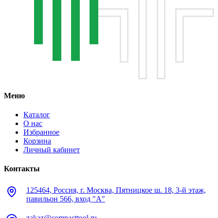
Меню
Каталог
О нас
Избранное
Корзина
Личный кабинет
Контакты
125464, Россия, г. Москва, Пятницкое ш. 18, 3-й этаж,
павильон 566, вход "А"
zakaz@compacttool.ru