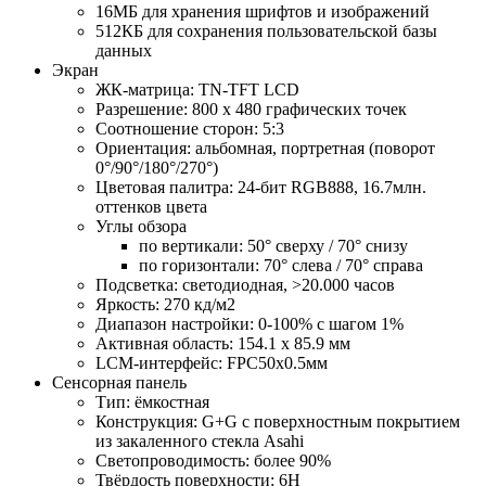
16МБ для хранения шрифтов и изображений
512КБ для сохранения пользовательской базы
данных
Экран
ЖК-матрица: TN-TFT LCD
Разрешение: 800 х 480 графических точек
Соотношение сторон: 5:3
Ориентация: альбомная, портретная (поворот
0°/90°/180°/270°)
Цветовая палитра: 24-бит RGB888, 16.7млн.
оттенков цвета
Углы обзора
по вертикали: 50° сверху / 70° снизу
по горизонтали: 70° слева / 70° справа
Подсветка: светодиодная, >20.000 часов
Яркость: 270 кд/м2
Диапазон настройки: 0-100% с шагом 1%
Активная область: 154.1 х 85.9 мм
LCM-интерфейс: FPC50x0.5мм
Сенсорная панель
Тип: ёмкостная
Конструкция: G+G с поверхностным покрытием
из закаленного стекла Asahi
Светопроводимость: более 90%
Твёрдость поверхности: 6H