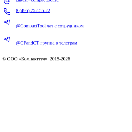
8 (495) 752-55-22
@CompactTool чат с сотрудником
@CFandCT группа в телеграм
© OOO «Компакттул», 2015-
2026