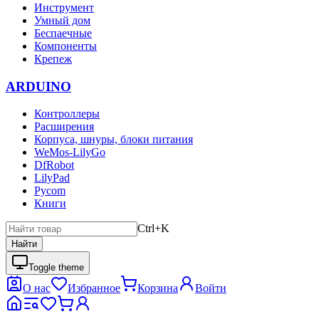
Инструмент
Умный дом
Беспаечные
Компоненты
Крепеж
ARDUINO
Контроллеры
Расширения
Корпуса, шнуры, блоки питания
WeMos-LilyGo
DfRobot
LilyPad
Pycom
Книги
Ctrl+K
Найти
Toggle theme
О нас
Избранное
Корзина
Войти