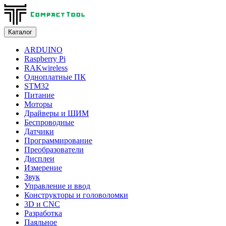
Каталог
ARDUINO
Raspberry Pi
RAKwireless
Одноплатные ПК
STM32
Питание
Моторы
Драйверы и ШИМ
Беспроводные
Датчики
Программирование
Преобразователи
Дисплеи
Измерение
Звук
Управление и ввод
Конструкторы и головоломки
3D и CNC
Разработка
Паяльное