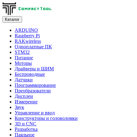
Каталог
ARDUINO
Raspberry Pi
RAKwireless
Одноплатные ПК
STM32
Питание
Моторы
Драйверы и ШИМ
Беспроводные
Датчики
Программирование
Преобразователи
Дисплеи
Измерение
Звук
Управление и ввод
Конструкторы и головоломки
3D и CNC
Разработка
Паяльное