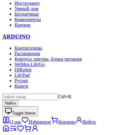
Инструмент
Умный дом
Беспаечные
Компоненты
Крепеж
ARDUINO
Контроллеры
Расширения
Корпуса, шнуры, блоки питания
WeMos-LilyGo
DfRobot
LilyPad
Pycom
Книги
Ctrl+K
Найти
Toggle theme
О нас
Избранное
Корзина
Войти