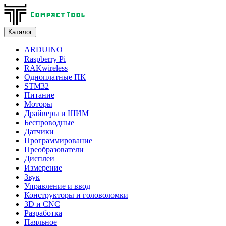
Каталог
ARDUINO
Raspberry Pi
RAKwireless
Одноплатные ПК
STM32
Питание
Моторы
Драйверы и ШИМ
Беспроводные
Датчики
Программирование
Преобразователи
Дисплеи
Измерение
Звук
Управление и ввод
Конструкторы и головоломки
3D и CNC
Разработка
Паяльное