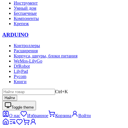
Инструмент
Умный дом
Беспаечные
Компоненты
Крепеж
ARDUINO
Контроллеры
Расширения
Корпуса, шнуры, блоки питания
WeMos-LilyGo
DfRobot
LilyPad
Pycom
Книги
Ctrl+K
Найти
Toggle theme
О нас
Избранное
Корзина
Войти