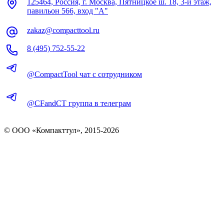
125464, Россия, г. Москва, Пятницкое ш. 18, 3-й этаж,
павильон 566, вход "А"
zakaz@compacttool.ru
8 (495) 752-55-22
@CompactTool чат с сотрудником
@CFandCT группа в телеграм
© OOO «Компакттул», 2015-
2026