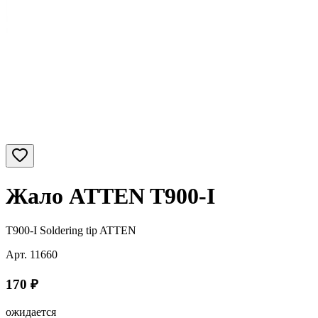
Жало ATTEN T900-I
T900‐I Soldering tip ATTEN
Арт.
11660
170
₽
ожидается