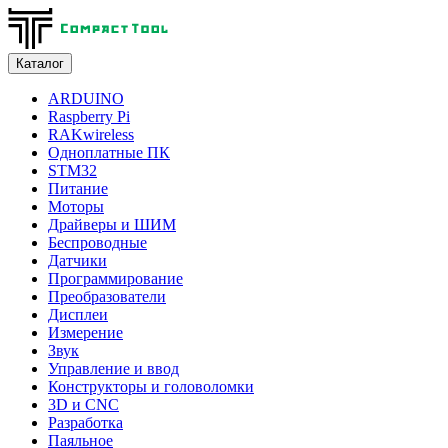
Каталог
ARDUINO
Raspberry Pi
RAKwireless
Одноплатные ПК
STM32
Питание
Моторы
Драйверы и ШИМ
Беспроводные
Датчики
Программирование
Преобразователи
Дисплеи
Измерение
Звук
Управление и ввод
Конструкторы и головоломки
3D и CNC
Разработка
Паяльное