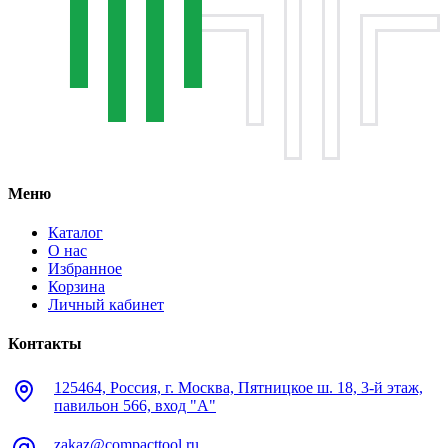
Меню
Каталог
О нас
Избранное
Корзина
Личный кабинет
Контакты
125464, Россия, г. Москва, Пятницкое ш. 18, 3-й этаж,
павильон 566, вход "А"
zakaz@compacttool.ru