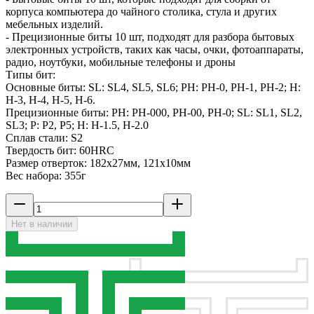
корпуса компьютера до чайного столика, стула и других
мебельных изделий.
- Прецизионные биты 10 шт, подходят для разбора бытовых
электронных устройств, таких как часы, очки, фотоаппараты,
радио, ноутбуки, мобильные телефоны и дроны
Типы бит:
Основные биты: SL: SL4, SL5, SL6; PH: PH-0, PH-1, PH-2; H:
H-3, H-4, H-5, H-6.
Прецизионные биты: PH: PH-000, PH-00, PH-0; SL: SL1, SL2,
SL3; P: P2, P5; H: H-1.5, H-2.0
Сплав стали: S2
Твердость бит: 60HRC
Размер отверток: 182x27мм, 121x10мм
Вес набора: 355г
Нет в наличии