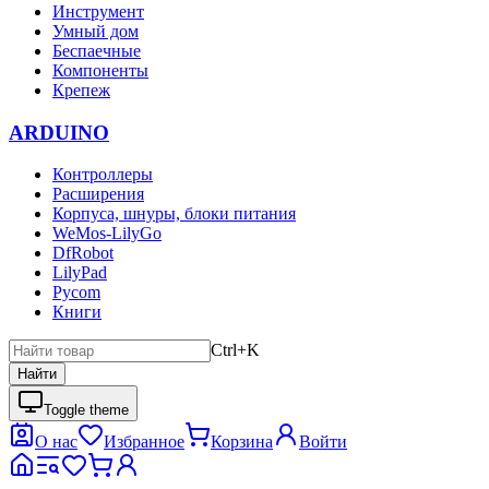
Инструмент
Умный дом
Беспаечные
Компоненты
Крепеж
ARDUINO
Контроллеры
Расширения
Корпуса, шнуры, блоки питания
WeMos-LilyGo
DfRobot
LilyPad
Pycom
Книги
Ctrl+K
Найти
Toggle theme
О нас
Избранное
Корзина
Войти