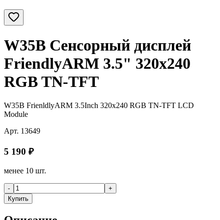
W35B Сенсорный дисплей
FriendlyARM 3.5" 320x240
RGB TN-TFT
W35B FrienldlyARM 3.5Inch 320x240 RGB TN-TFT LCD
Module
Арт.
13649
5 190
₽
менее 10 шт.
-
+
Купить
Описание