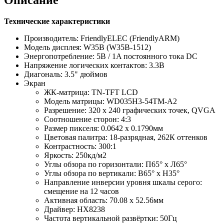
Технические характеристики
Производитель: FriendlyELEC (FriendlyARM)
Модель дисплея: W35B (W35B-1512)
Энергопотребление: 5В / 1A постоянного тока DC
Напряжение логических контактов: 3.3В
Диагональ: 3.5" дюймов
Экран
ЖК-матрица: TN-TFT LCD
Модель матрицы: WD035H3-54TM-A2
Разрешение: 320 х 240 графических точек, QVGA
Соотношение сторон: 4:3
Размер пикселя: 0.0642 х 0.1790мм
Цветовая палитра: 18-разрядная, 262К оттенков
Контрастность: 300:1
Яркость: 250кд/м2
Углы обзора по горизонтали: П65° х Л65°
Углы обзора по вертикали: В65° х Н35°
Направление инверсии уровня шкалы серого:
смещение на 12 часов
Активная область: 70.08 х 52.56мм
Драйвер: HX8238
Частота вертикальной развёртки: 50Гц