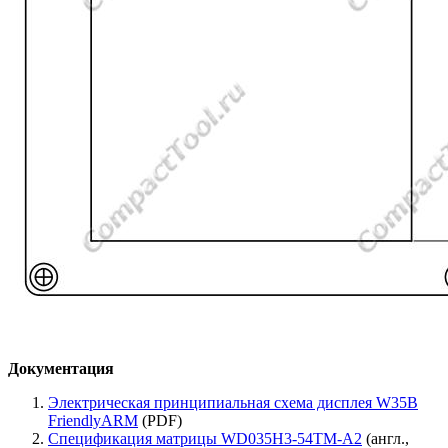
Документация
Электрическая принципиальная схема дисплея W35B
FriendlyARM
(PDF)
Спецификация матрицы WD035H3-54TM-A2
(англ.,