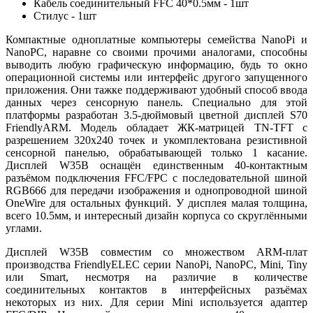
Кабель соединительный FFC 40*0.5мм - 1шт
Стилус - 1шт
Компактные одноплатные компьютеры семейства NanoPi и
NanoPC, наравне со своими прочими аналогами, способны
выводить любую графическую информацию, будь то окно
операционной системы или интерфейс другого запущенного
приложения. Они тажке поддерживают удобный способ ввода
данных через сенсорную панель. Специально для этой
платформы разработан 3.5-дюймовый цветной дисплей S70
FriendlyARM. Модель обладает ЖК-матрицей TN-TFT с
разрешением 320х240 точек и укомплектована резистивной
сенсорной панелью, обрабатывающей только 1 касание.
Дисплей W35B оснащён единственным 40-контактным
разъёмом подключения FFC/FPC с последовательной шиной
RGB666 для передачи изображения и однопроводной шиной
OneWire для остальных функций. У дисплея малая толщина,
всего 10.5мм, и интересный дизайн корпуса со скруглёнными
углами.
Дисплей W35B совместим со множеством ARM-плат
производства FriendlyELEC серии NanoPi, NanoPC, Mini, Tiny
или Smart, несмотря на различие в количестве
соединительных контактов в интерфейсных разъёмах
некоторых из них. Для серии Mini используется адаптер