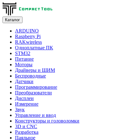
Каталог
ARDUINO
Raspberry Pi
RAKwireless
Одноплатные ПК
STM32
Питание
Моторы
Драйверы и ШИМ
Беспроводные
Датчики
Программирование
Преобразователи
Дисплеи
Измерение
Звук
Управление и ввод
Конструкторы и головоломки
3D и CNC
Разработка
Паяльное