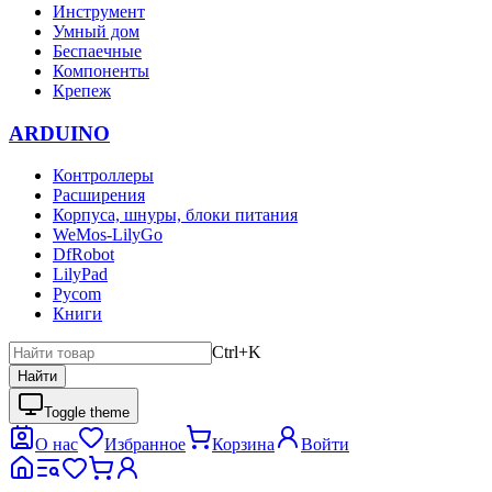
Инструмент
Умный дом
Беспаечные
Компоненты
Крепеж
ARDUINO
Контроллеры
Расширения
Корпуса, шнуры, блоки питания
WeMos-LilyGo
DfRobot
LilyPad
Pycom
Книги
Ctrl+K
Найти
Toggle theme
О нас
Избранное
Корзина
Войти