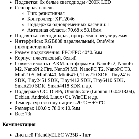
Подсветка: 6х белые светодиоды 4200K LED
Сенсорная панель
Тип: резистивная
Контроллер: XPT2046
Поддержка одновременных касаний: 1
Активная область: 70.68 х 53.16мм
Подсветка: светодиодная, программно регулируемая
Интерфейсы: RGB888 параллельный, OneWire
(проприетарный)
Разъём подключения: FFC/FPC 40*0.5мм
Корпус: пластиковый, белый
Совместимость с ARM-платформами: NanoPi 2, NanoPi
M2, NanoPi 2 Fire, NanoPi M3, NanoPC T2, NanoPC T3,
Mini210S, Mini2440, Mini6410, Tiny210 SDK, Tiny2416
SDK, Tiny2451 SDK, Tiny4412 SDK, Tiny6410 SDK,
Smart210 SDK, Smart4418 SDK и др.
Поддержка ОС: DietPi, UbuntuCore (Lubunu 16.04/18.04),
Debian, Android, Linux+Qt, WinCE и др.
Температура эксплуатации: -20°С ~ +70°С
Размеры: 100.0 х 78.0 х 10.5мм
Вес: 73г
Комплектация
Дисплей FriendlyELEC W35B - 1шт