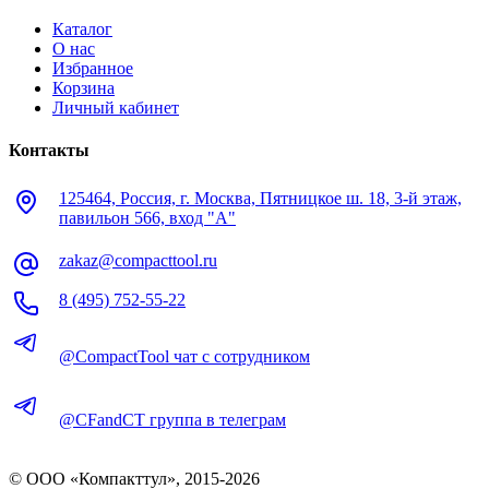
Каталог
О нас
Избранное
Корзина
Личный кабинет
Контакты
125464, Россия, г. Москва, Пятницкое ш. 18, 3-й этаж,
павильон 566, вход "А"
zakaz@compacttool.ru
8 (495) 752-55-22
@CompactTool чат с сотрудником
@CFandCT группа в телеграм
© OOO «Компакттул», 2015-
2026