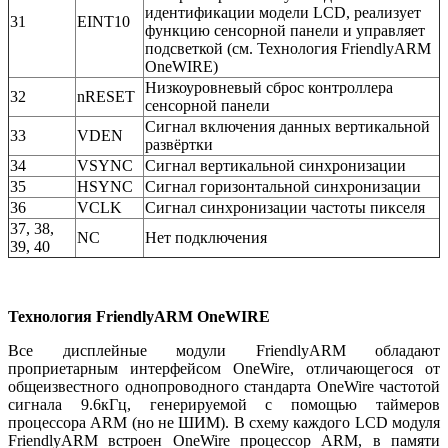
идентификации модели LCD, реализует
31
EINT10
функцию сенсорной панели и управляет
подсветкой (см. Технология FriendlyARM
OneWIRE)
Низкоуровневый сброс контроллера
32
nRESET
сенсорной панели
Сигнал включения данных вертикальной
33
VDEN
развёртки
34
VSYNC
Сигнал вертикальной синхронизации
35
HSYNC
Сигнал горизонтальной синхронизации
36
VCLK
Сигнал синхронизации частоты пикселя
37, 38,
NC
Нет подключения
39, 40
Технология FriendlyARM OneWIRE
Все дисплейные модули FriendlyARM обладают
проприетарным интерфейсом OneWire, отличающегося от
общеизвестного однопроводного стандарта OneWire частотой
сигнала 9.6кГц, генерируемой с помощью таймеров
процессора ARM (но не ШИМ). В схему каждого LCD модуля
FriendlyARM встроен OneWire процессор ARM, в памяти