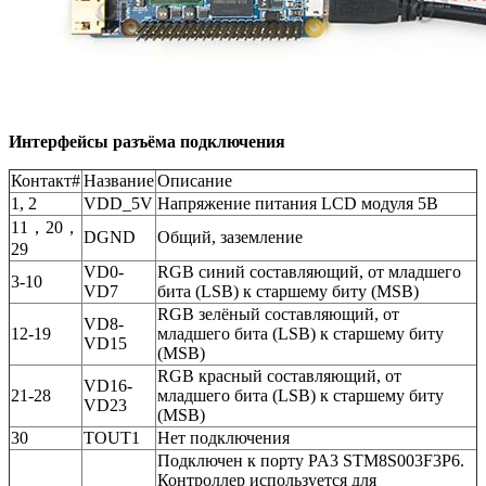
Интерфейсы разъёма подключения
Контакт#
Название
Описание
1, 2
VDD_5V
Напряжение питания LCD модуля 5В
11，20，
DGND
Общий, заземление
29
VD0-
RGB синий составляющий, от младшего
3-10
VD7
бита (LSB) к старшему биту (MSB)
RGB зелёный составляющий, от
VD8-
12-19
младшего бита (LSB) к старшему биту
VD15
(MSB)
RGB красный составляющий, от
VD16-
21-28
младшего бита (LSB) к старшему биту
VD23
(MSB)
30
TOUT1
Нет подключения
Подключен к порту PA3 STM8S003F3P6.
Контроллер используется для