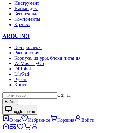
Инструмент
Умный дом
Беспаечные
Компоненты
Крепеж
ARDUINO
Контроллеры
Расширения
Корпуса, шнуры, блоки питания
WeMos-LilyGo
DfRobot
LilyPad
Pycom
Книги
Ctrl+K
Найти
Toggle theme
О нас
Избранное
Корзина
Войти