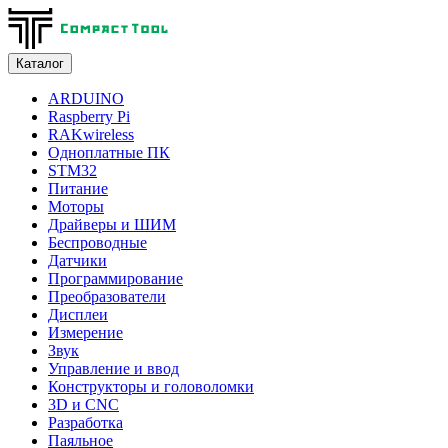
Каталог
ARDUINO
Raspberry Pi
RAKwireless
Одноплатные ПК
STM32
Питание
Моторы
Драйверы и ШИМ
Беспроводные
Датчики
Программирование
Преобразователи
Дисплеи
Измерение
Звук
Управление и ввод
Конструкторы и головоломки
3D и CNC
Разработка
Паяльное