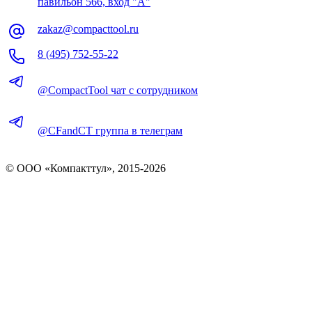
павильон 566, вход "А"
zakaz@compacttool.ru
8 (495) 752-55-22
@CompactTool чат с сотрудником
@CFandCT группа в телеграм
© OOO «Компакттул», 2015-
2026