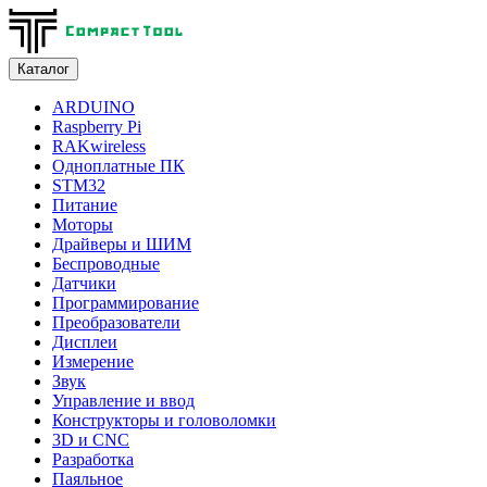
Каталог
ARDUINO
Raspberry Pi
RAKwireless
Одноплатные ПК
STM32
Питание
Моторы
Драйверы и ШИМ
Беспроводные
Датчики
Программирование
Преобразователи
Дисплеи
Измерение
Звук
Управление и ввод
Конструкторы и головоломки
3D и CNC
Разработка
Паяльное