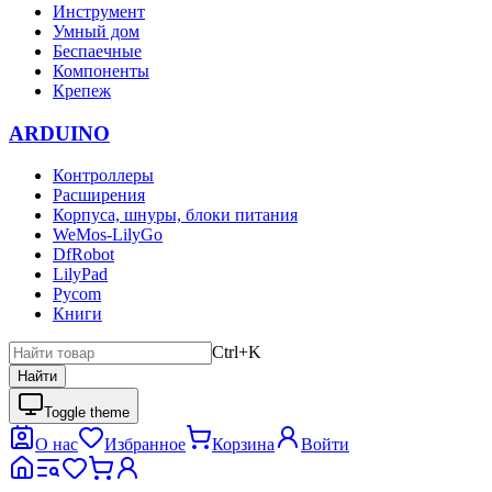
Инструмент
Умный дом
Беспаечные
Компоненты
Крепеж
ARDUINO
Контроллеры
Расширения
Корпуса, шнуры, блоки питания
WeMos-LilyGo
DfRobot
LilyPad
Pycom
Книги
Ctrl+K
Найти
Toggle theme
О нас
Избранное
Корзина
Войти