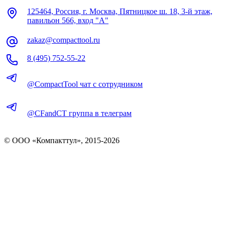
125464, Россия, г. Москва, Пятницкое ш. 18, 3-й этаж,
павильон 566, вход "А"
zakaz@compacttool.ru
8 (495) 752-55-22
@CompactTool чат с сотрудником
@CFandCT группа в телеграм
© OOO «Компакттул», 2015-
2026