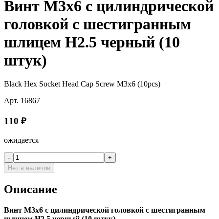
Винт M3x6 с цилиндрической
головкой с шестигранным
шлицем H2.5 черный (10
штук)
Black Hex Socket Head Cap Screw M3x6 (10pcs)
Арт.
16867
110
₽
ожидается
-
+
Нет в наличии
Описание
Винт M3x6 с цилиндрической головкой с шестигранным
шлицем H2.5 черный (10 штук)