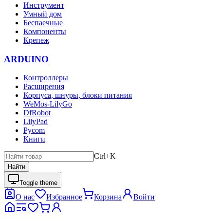
Инструмент
Умный дом
Беспаечные
Компоненты
Крепеж
ARDUINO
Контроллеры
Расширения
Корпуса, шнуры, блоки питания
WeMos-LilyGo
DfRobot
LilyPad
Pycom
Книги
Ctrl+K
Найти
Toggle theme
О нас
Избранное
Корзина
Войти