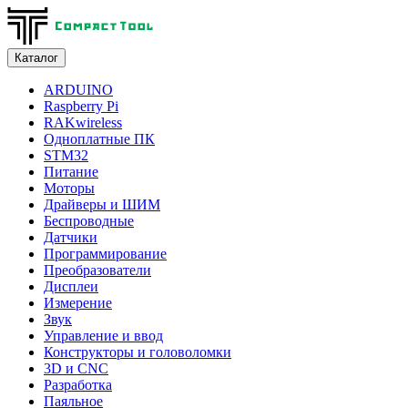
Каталог
ARDUINO
Raspberry Pi
RAKwireless
Одноплатные ПК
STM32
Питание
Моторы
Драйверы и ШИМ
Беспроводные
Датчики
Программирование
Преобразователи
Дисплеи
Измерение
Звук
Управление и ввод
Конструкторы и головоломки
3D и CNC
Разработка
Паяльное