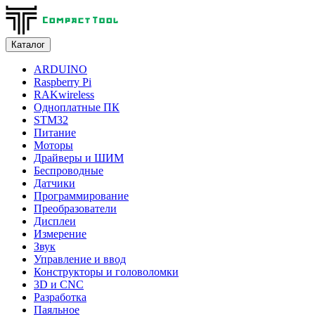
Каталог
ARDUINO
Raspberry Pi
RAKwireless
Одноплатные ПК
STM32
Питание
Моторы
Драйверы и ШИМ
Беспроводные
Датчики
Программирование
Преобразователи
Дисплеи
Измерение
Звук
Управление и ввод
Конструкторы и головоломки
3D и CNC
Разработка
Паяльное