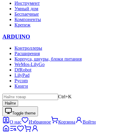
Инструмент
Умный дом
Беспаечные
Компоненты
Крепеж
ARDUINO
Контроллеры
Расширения
Корпуса, шнуры, блоки питания
WeMos-LilyGo
DfRobot
LilyPad
Pycom
Книги
Ctrl+K
Найти
Toggle theme
О нас
Избранное
Корзина
Войти