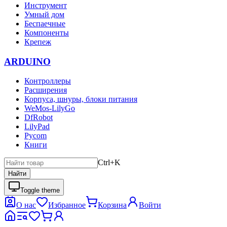
Инструмент
Умный дом
Беспаечные
Компоненты
Крепеж
ARDUINO
Контроллеры
Расширения
Корпуса, шнуры, блоки питания
WeMos-LilyGo
DfRobot
LilyPad
Pycom
Книги
Ctrl+K
Найти
Toggle theme
О нас
Избранное
Корзина
Войти