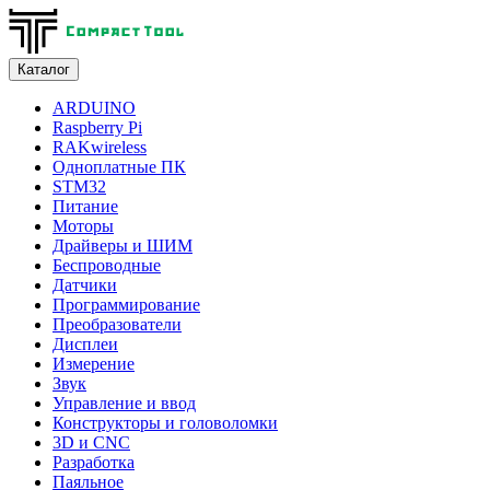
Каталог
ARDUINO
Raspberry Pi
RAKwireless
Одноплатные ПК
STM32
Питание
Моторы
Драйверы и ШИМ
Беспроводные
Датчики
Программирование
Преобразователи
Дисплеи
Измерение
Звук
Управление и ввод
Конструкторы и головоломки
3D и CNC
Разработка
Паяльное