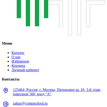
Меню
Каталог
О нас
Избранное
Корзина
Личный кабинет
Контакты
125464, Россия, г. Москва, Пятницкое ш. 18, 3-й этаж,
павильон 566, вход "А"
zakaz@compacttool.ru