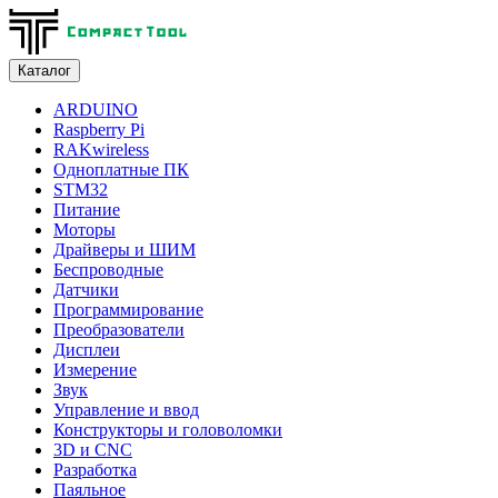
Каталог
ARDUINO
Raspberry Pi
RAKwireless
Одноплатные ПК
STM32
Питание
Моторы
Драйверы и ШИМ
Беспроводные
Датчики
Программирование
Преобразователи
Дисплеи
Измерение
Звук
Управление и ввод
Конструкторы и головоломки
3D и CNC
Разработка
Паяльное