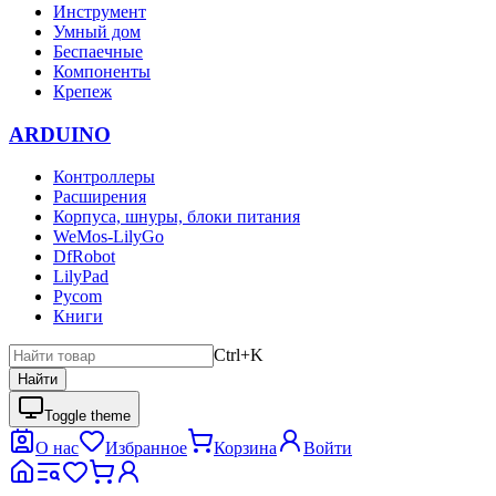
Инструмент
Умный дом
Беспаечные
Компоненты
Крепеж
ARDUINO
Контроллеры
Расширения
Корпуса, шнуры, блоки питания
WeMos-LilyGo
DfRobot
LilyPad
Pycom
Книги
Ctrl+K
Найти
Toggle theme
О нас
Избранное
Корзина
Войти