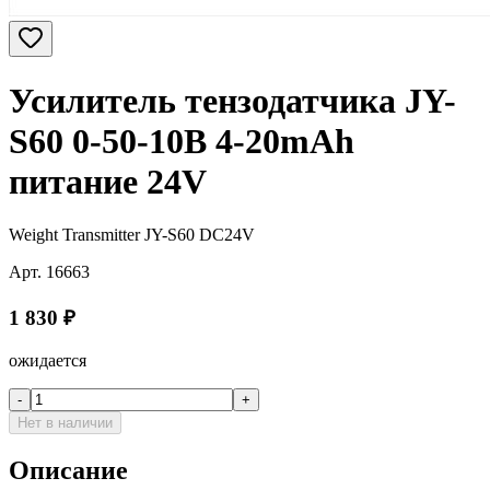
Усилитель тензодатчика JY-
S60 0-50-10В 4-20mAh
питание 24V
Weight Transmitter JY-S60 DC24V
Арт.
16663
1 830
₽
ожидается
-
+
Нет в наличии
Описание