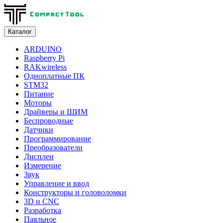
Каталог
ARDUINO
Raspberry Pi
RAKwireless
Одноплатные ПК
STM32
Питание
Моторы
Драйверы и ШИМ
Беспроводные
Датчики
Программирование
Преобразователи
Дисплеи
Измерение
Звук
Управление и ввод
Конструкторы и головоломки
3D и CNC
Разработка
Паяльное