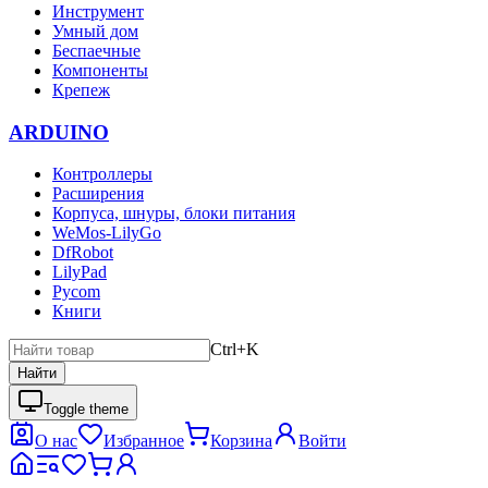
Инструмент
Умный дом
Беспаечные
Компоненты
Крепеж
ARDUINO
Контроллеры
Расширения
Корпуса, шнуры, блоки питания
WeMos-LilyGo
DfRobot
LilyPad
Pycom
Книги
Ctrl+K
Найти
Toggle theme
О нас
Избранное
Корзина
Войти