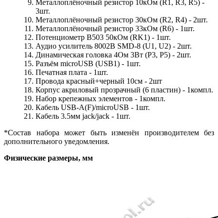
Металлоплёночный резистор 10кОм (R1, R3, R5) -
3шт.
Металлоплёночный резистор 30кОм (R2, R4) - 2шт.
Металлоплёночный резистор 33кОм (R6) - 1шт.
Потенциометр B503 50кОм (RK1) - 1шт.
Аудио усилитель 8002B SMD-8 (U1, U2) - 2шт.
Динамическая головка 4Ом 3Вт (P3, P5) - 2шт.
Разъём microUSB (USB1) - 1шт.
Печатная плата - 1шт.
Провода красный+черный 10см - 2шт
Корпус акриловый прозрачный (6 пластин) - 1компл.
Набор крепежных элементов - 1компл.
Кабель USB-A(F)/microUSB - 1шт.
Кабель 3.5мм jack/jack - 1шт.
*Состав набора может быть изменён производителем без
дополнительного уведомления.
Физические размеры, мм