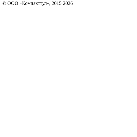
© OOO «Компакттул», 2015-
2026