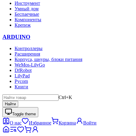
Инструмент
Умный дом
Беспаечные
Компоненты
Крепеж
ARDUINO
Контроллеры
Расширения
Корпуса, шнуры, блоки питания
WeMos-LilyGo
DfRobot
LilyPad
Pycom
Книги
Ctrl+K
Найти
Toggle theme
О нас
Избранное
Корзина
Войти