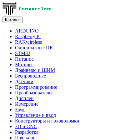
Каталог
ARDUINO
Raspberry Pi
RAKwireless
Одноплатные ПК
STM32
Питание
Моторы
Драйверы и ШИМ
Беспроводные
Датчики
Программирование
Преобразователи
Дисплеи
Измерение
Звук
Управление и ввод
Конструкторы и головоломки
3D и CNC
Разработка
Паяльное