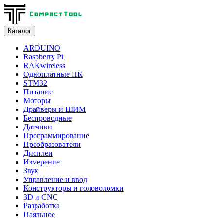
Каталог
ARDUINO
Raspberry Pi
RAKwireless
Одноплатные ПК
STM32
Питание
Моторы
Драйверы и ШИМ
Беспроводные
Датчики
Программирование
Преобразователи
Дисплеи
Измерение
Звук
Управление и ввод
Конструкторы и головоломки
3D и CNC
Разработка
Паяльное