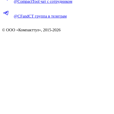
@CompactTool чат с сотрудником
@CFandCT группа в телеграм
© OOO «Компакттул», 2015-
2026