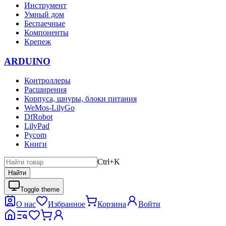
Инструмент
Умный дом
Беспаечные
Компоненты
Крепеж
ARDUINO
Контроллеры
Расширения
Корпуса, шнуры, блоки питания
WeMos-LilyGo
DfRobot
LilyPad
Pycom
Книги
Ctrl+K
Найти
Toggle theme
О нас
Избранное
Корзина
Войти