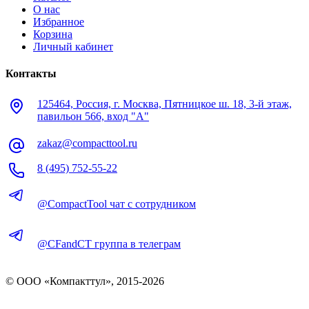
О нас
Избранное
Корзина
Личный кабинет
Контакты
125464, Россия, г. Москва, Пятницкое ш. 18, 3-й этаж,
павильон 566, вход "А"
zakaz@compacttool.ru
8 (495) 752-55-22
@CompactTool чат с сотрудником
@CFandCT группа в телеграм
© OOO «Компакттул», 2015-
2026