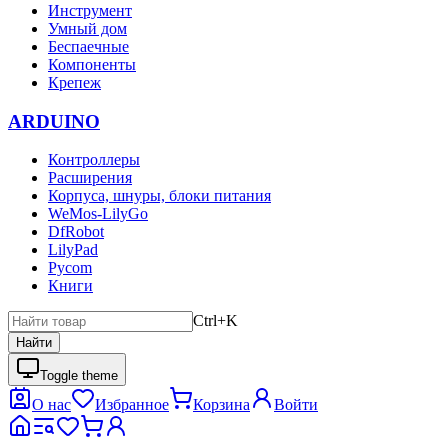
Инструмент
Умный дом
Беспаечные
Компоненты
Крепеж
ARDUINO
Контроллеры
Расширения
Корпуса, шнуры, блоки питания
WeMos-LilyGo
DfRobot
LilyPad
Pycom
Книги
Ctrl+K
Найти
Toggle theme
О нас
Избранное
Корзина
Войти