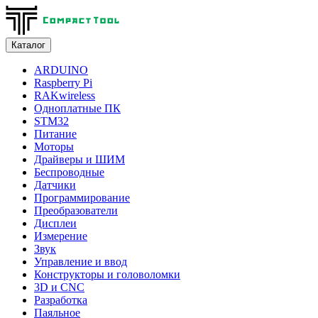
Каталог
ARDUINO
Raspberry Pi
RAKwireless
Одноплатные ПК
STM32
Питание
Моторы
Драйверы и ШИМ
Беспроводные
Датчики
Программирование
Преобразователи
Дисплеи
Измерение
Звук
Управление и ввод
Конструкторы и головоломки
3D и CNC
Разработка
Паяльное