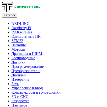
Каталог
ARDUINO
Raspberry Pi
RAKwireless
Одноплатные ПК
STM32
Питание
Моторы
Драйверы и ШИМ
Беспроводные
Датчики
Программирование
Преобразователи
Дисплеи
Измерение
Звук
Управление и ввод
Конструкторы и головоломки
3D и CNC
Разработка
Паяльное