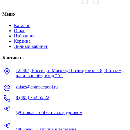
Меню
Каталог
О нас
Избранное
Корзина
Личный кабинет
Контакты
125464, Россия, г. Москва, Пятницкое ш. 18, 3-й этаж,
павильон 566, вход "А"
zakaz@compacttool.ru
8 (495) 752-55-22
@CompactTool чат с сотрудником
@CFandCT группа в телеграм