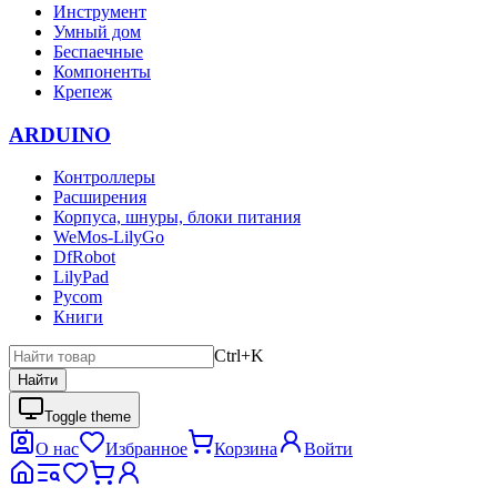
Инструмент
Умный дом
Беспаечные
Компоненты
Крепеж
ARDUINO
Контроллеры
Расширения
Корпуса, шнуры, блоки питания
WeMos-LilyGo
DfRobot
LilyPad
Pycom
Книги
Ctrl+K
Найти
Toggle theme
О нас
Избранное
Корзина
Войти