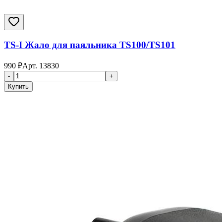
TS-I Жало для паяльника TS100/TS101
990
₽
Арт.
13830
-
+
Купить