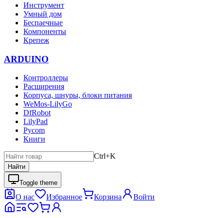
Инструмент
Умный дом
Беспаечные
Компоненты
Крепеж
ARDUINO
Контроллеры
Расширения
Корпуса, шнуры, блоки питания
WeMos-LilyGo
DfRobot
LilyPad
Pycom
Книги
Ctrl+K
Найти
Toggle theme
О нас
Избранное
Корзина
Войти