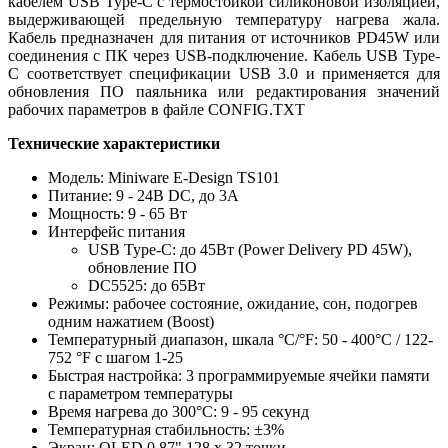
кабелем USB Type-C с термостойкой силиконовой изоляцией,
выдерживающей предельную температуру нагрева жала.
Кабель предназначен для питания от источников PD45W или
соединения с ПК через USB-подключение. Кабель USB Type-
C соответствует спецификации USB 3.0 и применяется для
обновления ПО паяльника или редактирования значений
рабочих параметров в файле CONFIG.TXT
Технические характеристики
Модель: Miniware E-Design TS101
Питание: 9 - 24В DC, до 3А
Мощность: 9 - 65 Вт
Интерфейс питания
USB Type-C: до 45Вт (Power Delivery PD 45W),
обновление ПО
DC5525: до 65Вт
Режимы: рабочее состояние, ожидание, сон, подогрев
одним нажатием (Boost)
Температурный диапазон, шкала °C/°F: 50 - 400°C / 122-
752 °F с шагом 1-25
Быстрая настройка: 3 программируемые ячейки памяти
с параметром температуры
Время нагрева до 300°C: 9 - 95 секунд
Температурная стабильность: ±3%
Экран: OLED 0.87" 128 х 32 точки