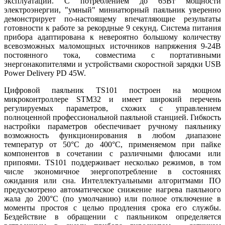
эксплуатации. С потреблением до 65Вт мощности
электроэнергии, "умный" миниатюрный паяльник уверенно
демонстрирует по-настоящему впечатляющие результаты
готовности к работе за рекордные 9 секунд. Система питания
прибора адаптирована к невероятно большому количеству
всевозможных маломощных источников напряжения 9-24В
постоянного тока, совместима с портативными
энергонакопителями и устройствами скоростной зарядки USB
Power Delivery PD 45W.
Цифровой паяльник TS101 построен на мощном
микроконтроллере STM32 и имеет широкий перечень
регулируемых параметров, схожих с управлением
полноценной профессиональной паяльной станцией. Гибкость
настройки параметров обеспечивает ручному паяльнику
возможность функционирования в любом диапазоне
температур от 50°С до 400°С, применяемом при пайке
компонентов в сочетании с различными флюсами или
припоями. TS101 поддерживает несколько режимов, в том
числе экономичное энергопотребление в состояниях
ожидания или сна. Интеллектуальными алгоритмами ПО
предусмотрено автоматическое снижение нагрева паяльного
жала до 200°С (по умолчанию) или полное отключение в
моменты простоя с целью продления срока его службы.
Бездействие в обращении с паяльником определяется