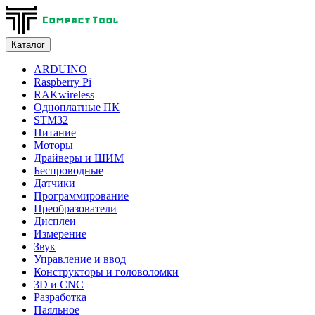
Каталог
ARDUINO
Raspberry Pi
RAKwireless
Одноплатные ПК
STM32
Питание
Моторы
Драйверы и ШИМ
Беспроводные
Датчики
Программирование
Преобразователи
Дисплеи
Измерение
Звук
Управление и ввод
Конструкторы и головоломки
3D и CNC
Разработка
Паяльное