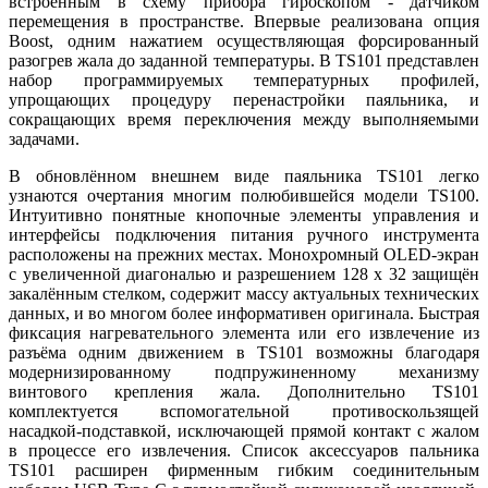
встроенным в схему прибора гироскопом - датчиком
перемещения в пространстве. Впервые реализована опция
Boost, одним нажатием осуществляющая форсированный
разогрев жала до заданной температуры. В TS101 представлен
набор программируемых температурных профилей,
упрощающих процедуру перенастройки паяльника, и
сокращающих время переключения между выполняемыми
задачами.
В обновлённом внешнем виде паяльника TS101 легко
узнаются очертания многим полюбившейся модели TS100.
Интуитивно понятные кнопочные элементы управления и
интерфейсы подключения питания ручного инструмента
расположены на прежних местах. Монохромный OLED-экран
с увеличенной диагональю и разрешением 128 х 32 защищён
закалённым стелком, содержит массу актуальных технических
данных, и во многом более информативен оригинала. Быстрая
фиксация нагревательного элемента или его извлечение из
разъёма одним движением в TS101 возможны благодаря
модернизированному подпружиненному механизму
винтового крепления жала. Дополнительно TS101
комплектуется вспомогательной противоскользящей
насадкой-подставкой, исключающей прямой контакт с жалом
в процессе его извлечения. Список аксессуаров пальника
TS101 расширен фирменным гибким соединительным